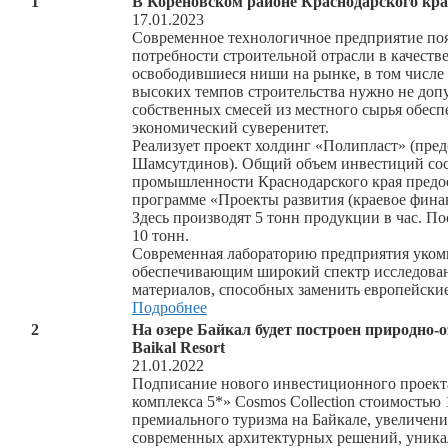
1
В Кореновском районе Краснодарского края
17.01.2023
Современное технологичное предприятие появ
потребности строительной отрасли в качеств
освободившиеся ниши на рынке, в том числе 
высоких темпов строительства нужно не доп
собственных смесей из местного сырья обесп
экономический суверенитет.
Реализует проект холдинг «Полипласт» (пред
Шамсутдинов). Общий объем инвестиций сост
промышленности Краснодарского края предос
программе «Проекты развития (краевое фина
Здесь производят 5 тонн продукции в час. П
10 тонн.
Современная лабораторию предприятия уком
обеспечивающим широкий спектр исследован
материалов, способных заменить европейские
Подробнее
2
На озере Байкал будет построен природно-
Baikal Resort
21.01.2022
Подписание нового инвестиционного проект
комплекса 5*» Cosmos Collection стоимостью
премиального туризма на Байкале, увеличении
современных архитектурных решений, уникал