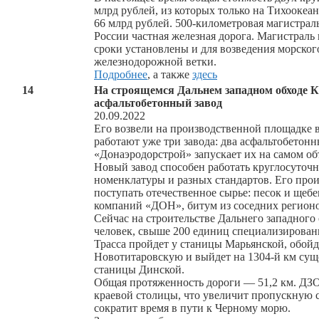
млрд рублей, из которых только на Тихоокеа
66 млрд рублей. 500-километровая магистра
России частная железная дорога. Магистраль
сроки установлены и для возведения морског
железнодорожной ветки.
Подробнее
, а также
здесь
14
На строящемся Дальнем западном обходе К
асфальтобетонный завод
20.09.2022
Его возвели на производственной площадке в
работают уже три завода: два асфальтобето
«Донаэродорстрой» запускает их на самом об
Новый завод способен работать круглосуточн
номенклатуры и разных стандартов. Его произ
поступать отечественное сырье: песок и щеб
компаний «ДОН», битум из соседних регионо
Сейчас на строительстве Дальнего западного
человек, свыше 200 единиц специализирован
Трасса пройдет у станицы Марьянской, обой
Новотитаровскую и выйдет на 1304-й км сущ
станицы Динской.
Общая протяженность дороги — 51,2 км. ДЗО
краевой столицы, что увеличит пропускную 
сократит время в пути к Черному морю.