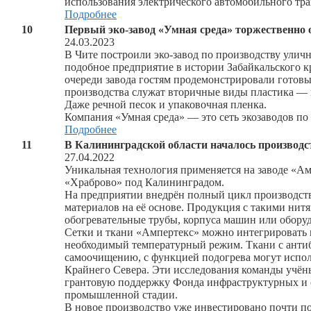
использования электрического автомобильного тран
Подробнее
10
Первый эко-завод «Умная среда» торжественно
24.03.2023
В Чите построили эко-завод по производству уличн
подобное предприятие в истории Забайкальского 
очереди завода гостям продемонстрировали готов
производства служат вторичные виды пластика — 
Даже речной песок и упаковочная пленка.
Компания «Умная среда» — это сеть экозаводов по 
Подробнее
11
В Калининградской области началось производ
27.04.2022
Уникальная технология применяется на заводе «А
«Храброво» под Калининградом.
На предприятии внедрён полный цикл производств
материалов на её основе. Продукция с такими нитя
обогревательные трубы, корпуса машин или оборудо
Сетки и ткани «Ампертекс» можно интегрировать п
необходимый температурный режим. Ткани с анти
самоочищению, с функцией подогрева могут испол
Крайнего Севера. Эти исследования команды учён
грантовую поддержку Фонда инфраструктурных и 
промышленной стадии.
В новое производство уже инвестировано почти по