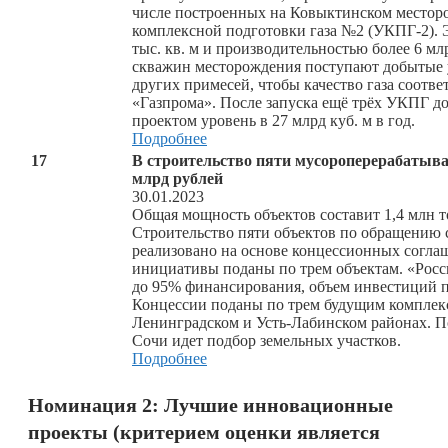
числе построенных на Ковыктинском местор
комплексной подготовки газа №2 (УКПГ-2).
тыс. кв. м и производительностью более 6 мл
скважин месторождения поступают добытые у
других примесей, чтобы качество газа соотв
«Газпрома». После запуска ещё трёх УКПГ д
проектом уровень в 27 млрд куб. м в год.
Подробнее
17
В строительство пяти мусороперерабатыв
млрд рублей
30.01.2023
Общая мощность объектов составит 1,4 млн т
Строительство пяти объектов по обращению
реализовано на основе концессионных согл
инициативы поданы по трем объектам. «Росс
до 95% финансирования, объем инвестиций по
Концессии поданы по трем будущим комплек
Ленинградском и Усть-Лабинском районах. П
Сочи идет подбор земельных участков.
Подробнее
Номинация 2: Лучшие инновационные
проекты (критерием оценки является