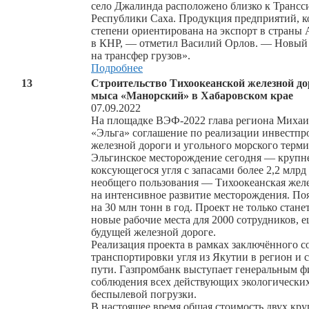
село Джалинда расположено близко к Трансс
Республики Саха. Продукция предприятий, к
степени ориентирована на экспорт в страны 
в КНР, — отметил Василий Орлов. — Новый м
на трансфер грузов».
Подробнее
13
Строительство Тихоокеанской железной до
мыса «Манорский» в Хабаровском крае
07.09.2022
На площадке ВЭФ-2022 глава региона Михаил
«Эльга» соглашение по реализации инвестпр
железной дороги и угольного морского терм
Эльгинское месторождение сегодня — крупн
коксующегося угля с запасами более 2,2 млрд
необщего пользования — Тихоокеанская желе
на интенсивное развитие месторождения. Поя
на 30 млн тонн в год. Проект не только стан
новые рабочие места для 2000 сотрудников, 
будущей железной дороге.
Реализация проекта в рамках заключённого с
транспортировки угля из Якутии в регион и
пути. Газпромбанк выступает генеральным ф
соблюдения всех действующих экологических
беспылевой погрузки.
В настоящее время общая стоимость двух к