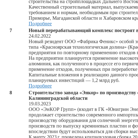
строительства на стройплощадках Дальнего Восток
Качественный строительный материал, выпускаем
требованием и нормам, необходимым при строител
Приморье, Магаданской области и Хабаровском кра
Подробнее
7
Новый перерабатывающий комплекс построят в
24.02.2022
Новый резидент ООО «Фабрика Феникс» особой э
типа «Красноярская технологическая долина» (Кра
предприятия по повторному применению отходов
На предприятии планируется применение высокоте
алюминия, как полученного в процессе его первич
применение отходов, полученных при переработке
Капитальные вложения в реализацию данного проек
планируемых инвестиций — 1,2 млрд руб.
Подробнее
8
Строительство завода «Энкор» по производству 
Калининградской области
19.03.2023
ООО «ЭнКОР Групп» (входит в ГК «Юнигрин Эне
продолжает строительство современного импорт
производству оборудования для солнечной энергет
производств по выпуску кремниевых пластин и фот
впоследствии будут использоваться для сборки в
К марту
2023 г.
проведена крупноузловая сборка 20 