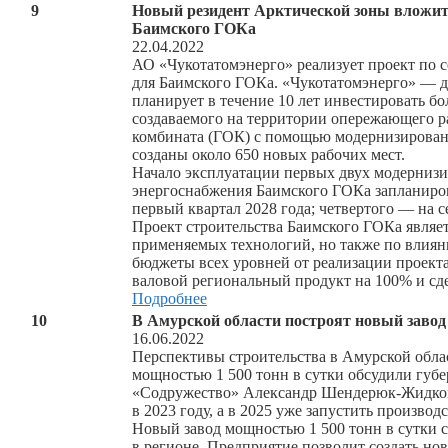
9
Новый резидент Арктической зоны вложит 
Баимского ГОКа
22.04.2022
АО «Чукотатомэнерго» реализует проект по 
для Баимского ГОКа. «Чукотатомэнерго» — 
планирует в течение 10 лет инвестировать б
создаваемого на территории опережающего р
комбината (ГОК) с помощью модернизированн
созданы около 650 новых рабочих мест.
Начало эксплуатации первых двух модернизи
энергоснабжения Баимского ГОКа запланиров
первый квартал 2028 года; четвертого — на с
Проект строительства Баимского ГОКа являет
применяемых технологий, но также по влиян
бюджеты всех уровней от реализации проекта
валовой региональный продукт на 100% и сд
Подробнее
10
В Амурской области построят новый завод 
16.06.2022
Перспективы строительства в Амурской облас
мощностью 1 500 тонн в сутки обсудили гу
«Содружество» Александр Шендерюк-Жидков.
в 2023 году, а в 2025 уже запустить производс
Новый завод мощностью 1 500 тонн в сутки 
в регионе. Предприятие позволит создать нов