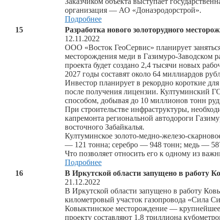
Заказчиком объекта выступает государственн
организация — АО «Донаэродорстрой».
Подробнее
15
Разработка нового золоторудного месторож
12.11.2022
ООО «Восток ГеоСервис» планирует заняться
месторождения меди в Газимуро-Заводском ра
проекта будет создано 2,4 тысячи новых раб
2027 годы составят около 64 миллиардов рубл
Инвестор планирует в рекордно короткие для
после получения лицензии. Култуминский Г
способом, добывая до 10 миллионов тонн руд
При строительстве инфраструктуры, необход
капремонта региональной автодороги Газиму
восточного Забайкалья.
Култуминское золото-медно-железо-скарново
— 121 тонна; серебро — 948 тонн; медь — 58
Что позволяет относить его к одному из ва
Подробнее
16
В Иркутской области запущено в работу К
21.12.2022
В Иркутской области запущено в работу Ков
километровый участок газопровода «Сила Си
Ковыктинское месторождение — крупнейшее по
проекту составляют 1,8 триллиона кубометров