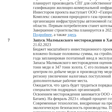
планирует производить СПГ для собственного
газификации жилищно-коммунальной инфраст
Инвестором проекта выступает ООО «Газпро
Комплекс сжижения природного газа производ
организации инфраструктуры автономной га
области. Первым потребителем станет котель
Завершение строительства планируется в 2023
Подробнее
, а также
здесь
7
Запуск Малмыжского месторождения в Ха
21.02.2023
Бюджет масштабного инвестиционного проект
вложено больше половины суммы, на стройпл
года запланирован поэтапный ввод в эксплу
Запасы Малмыжского месторождения оценивают
тонн меди и 347 тонн золота. С его полным 
центром по добыче меди и производству медн
региону увеличение налоговых поступлений 
дополнительные рабочие места.
Ожидается, что здесь будет трудиться порядка
специалистов подрядных организаций.
Освоением месторождения занимается ООО 
Батаев). На февраль
2023 г.
общий процент гот
Современные технологии, внедренные на пре
экологическую безопасность производства. 