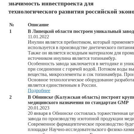
значимость инвестпроекта для
технологического развития российской экон
№
Описание
1
В Липецкой области построен уникальный завод
11.01.2022
Инулин является пребиотиком, который применяетс
используется в производстве диетического питания
Также он является исходным материалом для про
источником инулина является топинамбур.
Особенность завода заключается в методике и уни
при соединении с горячей водой. Потоком воды в
вещества, микроэлементы и сок топинамбура. Прои
Основное технологическое оборудование разработа
является единственным в России.
Подробнее
2
В Обнинске (Калужская область) построят круп
медицинского назначения по стандартам GMP
20.01.2023
20 января в Обнинске состоялась торжественная ц
завода по производству изотопной продукции мед
Современное фармацевтическое производство буде
площадке Научно-исследовательского физико-химич