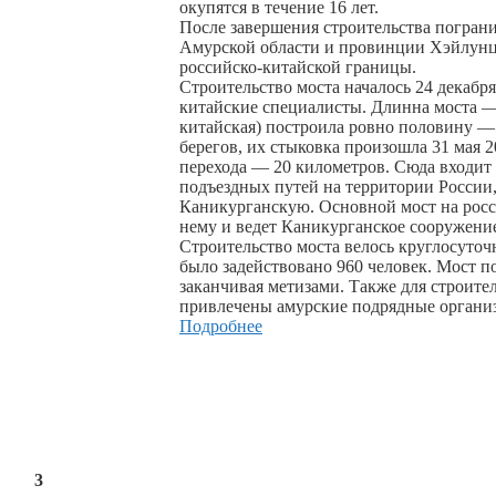
окупятся в течение 16 лет.
После завершения строительства погран
Амурской области и провинции Хэйлунцз
российско-китайской границы.
Строительство моста началось 24 декабря
китайские специалисты. Длинна моста — 
китайская) построила ровно половину — 
берегов, их стыковка произошла 31 мая 
перехода — 20 километров. Сюда входит 
подъездных путей на территории России,
Каникурганскую. Основной мост на росси
нему и ведет Каникурганское сооружени
Строительство моста велось круглосуточ
было задействовано 960 человек. Мост п
заканчивая метизами. Также для строите
привлечены амурские подрядные орган
Подробнее
3