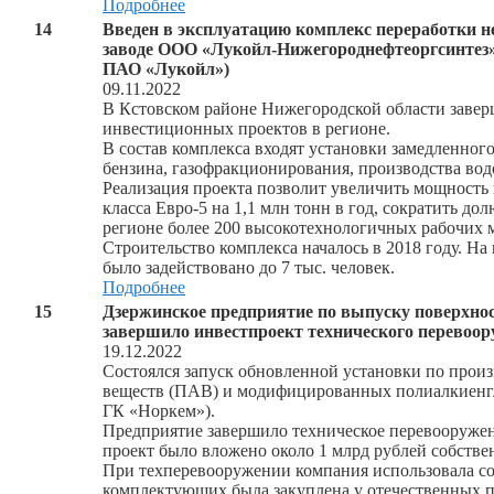
Подробнее
14
Введен в эксплуатацию комплекс переработки 
заводе ООО «Лукойл-Нижегороднефтеоргсинтез» 
ПАО «Лукойл»)
09.11.2022
В Кстовском районе Нижегородской области завер
инвестиционных проектов в регионе.
В состав комплекса входят установки замедленног
бензина, газофракционирования, производства вод
Реализация проекта позволит увеличить мощность 
класса Евро-5 на 1,1 млн тонн в год, сократить дол
регионе более 200 высокотехнологичных рабочих м
Строительство комплекса началось в 2018 году. Н
было задействовано до 7 тыс. человек.
Подробнее
15
Дзержинское предприятие по выпуску поверхно
завершило инвестпроект технического перевоор
19.12.2022
Состоялся запуск обновленной установки по прои
веществ (ПАВ) и модифицированных полиалкиенгл
ГК «Норкем»).
Предприятие завершило техническое перевооружение
проект было вложено около 1 млрд рублей собстве
При техперевооружении компания использовала со
комплектующих была закуплена у отечественных п