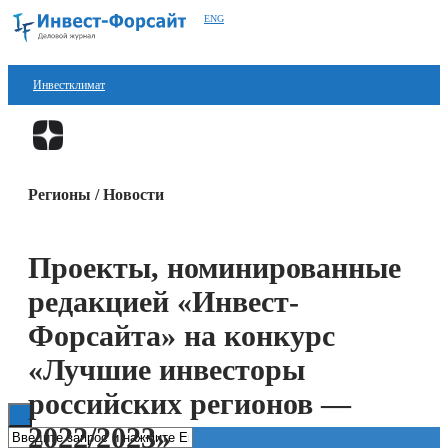
ENG
Инвестклимат
Финансы
Перейти в
Дзен
Инвестиции
Регионы / Новости
Блокчейн
Стартапы
Проекты, номинированные
Технологии
редакцией «Инвест-
ESG
Форсайта» на конкурс
«Лучшие инвесторы
Книги
российских регионов —
2022/2023»