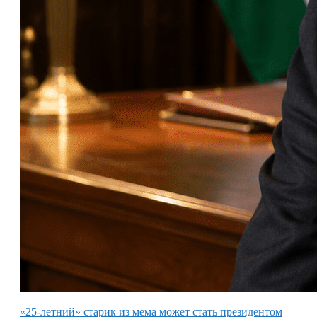
«25-летний» старик из мема может стать президентом