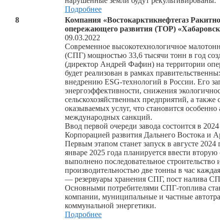
нарушенные земли будут рекультивированы.
Подробнее
8
Компания «Востокарктикнефтегаз Ракитное
опережающего развития (ТОР) «Хабаровск
09.03.2022
Современное высокотехнологичное малотонн
(СПГ) мощностью 33,6 тысячи тонн в год со
(директор Андрей Фафин) на территории опе
будет реализован в рамках правительственн
внедрению ESG-технологий в России. Его за
энергоэффективности, снижения экологично
сельскохозяйственных предприятий, а также
оказываемых услуг, что становится особенно
международных санкций.
Ввод первой очереди завода состоится в 202
Корпорацией развития Дальнего Востока и Ар
Первым этапом станет запуск в августе 2024
январе 2025 года планируется ввести вторую 
выполнено последовательное строительство и
производительностью две тонны в час каждая
— резервуары хранения СПГ, пост налива СП
Основными потребителями СПГ-топлива ста
компании, муниципальные и частные автотр
коммунальной энергетики.
Подробнее