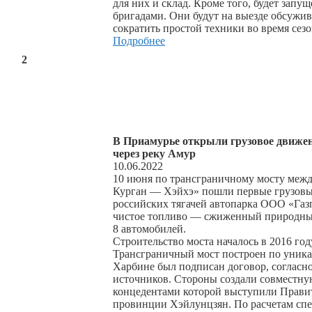
для них и склад. Кроме того, будет за
бригадами. Они будут на выезде обсужив
сократить простой техники во время сез
Подробнее
2
В Приамурье открыли грузовое движе
через реку Амур
10.06.2022
10 июня по трансграничному мосту межд
Курган — Хэйхэ» пошли первые грузовы
российских тягачей автопарка ООО «Газ
чистое топливо — сжиженный природный 
8 автомобилей.
Строительство моста началось в 2016 год
Трансграничный мост построен по уника
Харбине был подписан договор, согласно
источников. Стороны создали совместн
концедентами которой выступили Правит
провинции Хэйлунцзян. По расчетам спец