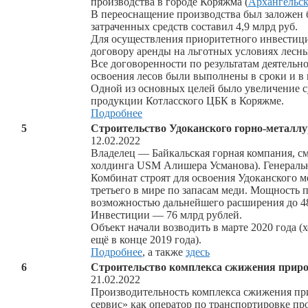
производства в городе Коряжма (
Архангельск
В переоснащение производства был заложен б
затраченных средств составил 4,9 млрд руб.
Для осуществления приоритетного инвестиц
договору аренды на льготных условиях лесны
Все договоренности по результатам деятельн
освоения лесов были выполнены в сроки и в
Одной из основных целей было увеличение с
продукции Котласского ЦБК в Коряжме.
Подробнее
5
Строительство Удоканского горно-металлу
12.02.2022
Владелец — Байкальская горная компания, с
холдинга USM Алишера Усманова). Генерал
Комбинат строят для освоения Удоканского 
третьего в мире по запасам меди. Мощность п
возможностью дальнейшего расширения до 4
Инвестиции — 76 млрд рублей.
Объект начали возводить в марте 2020 года 
ещё в конце 2019 года).
Подробнее
, а также
здесь
6
Строительство комплекса сжижения природ
21.02.2022
Производительность комплекса сжижения прир
сервис» как оператор по транспортировке п