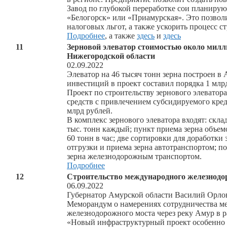
Завод по глубокой переработке сои планиру
«Белогорск» или «Приамурская». Это позвол
налоговых льгот, а также ускорить процесс ст
Подробнее
, а также
здесь
и
здесь
11
Зерновой элеватор стоимостью около милл
Нижегородской области
02.09.2022
Элеватор на 46 тысяч тонн зерна построен в
инвестиций в проект составил порядка 1 млр
Проект по строительству зернового элеватор
средств с привлечением субсидируемого кре
млрд рублей.
В комплекс зернового элеватора входят: скла
тыс. тонн каждый; пункт приема зерна объем
60 тонн в час; две сортировки для доработки
отгрузки и приема зерна автотранспортом; по
зерна железнодорожным транспортом.
Подробнее
12
Строительство международного железнод
06.09.2022
Губернатор Амурской области Василий Орло
Меморандум о намерениях сотрудничества ме
железнодорожного моста через реку Амур в
«Новый инфраструктурный проект особенно 