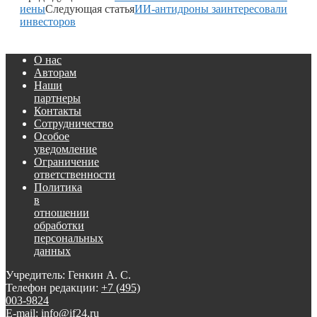
иены
Следующая статья
ИИ-антидроны заинтересовали
инвесторов
О нас
Авторам
Наши
партнеры
Контакты
Сотрудничество
Особое
уведомление
Ограничение
ответственности
Политика
в
отношении
обработки
персональных
данных
Учредитель: Генкин А. С.
Телефон редакции:
+7 (495)
003-9824
E-mail: info@if24.ru