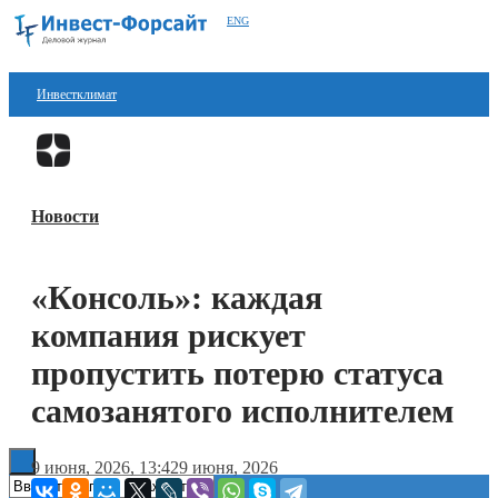
ENG
Инвестклимат
Финансы
Перейти в
Дзен
Инвестиции
Новости
Блокчейн
Стартапы
«Консоль»: каждая
Технологии
компания рискует
ESG
пропустить потерю статуса
самозанятого исполнителем
Книги
9 июня, 2026, 13:42
9 июня, 2026