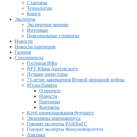
Стартапы
Технологии
Книги
Эксперты
Экспертное мнение
Интервью
Персональные страницы
Новости
Новости партнеров
Галерея
Спецпроекты
Гостиная ИФа
NFT Юрия Аратовского
Лучшие инвесторы
75-летие завершения Второй мировоой войны
#ГолосПамяти
О проекте
Новости
Партнеры
Контакты
Клуб проектирования будущего
Экономика коронавируса
Говорят эксперты РАНХиГС
Говорят эксперты Финуниверситета
Арктика