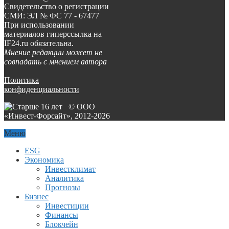
Свидетельство о регистрации
СМИ: ЭЛ № ФС 77 - 67477
При использовании
материалов гиперссылка на
IF24.ru обязательна.
Мнение редакции может не
совпадать с мнением автора
Политика
конфиденциальности
© ООО
«Инвест-Форсайт», 2012-
2026
Меню
ESG
Экономика
Инвестклимат
Аналитика
Прогнозы
Бизнес
Инвестиции
Финансы
Блокчейн