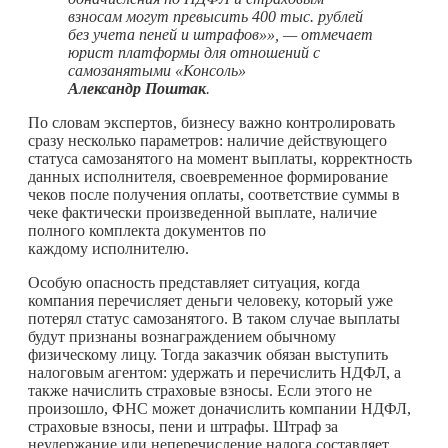
взносам могут превысить 400 тыс. рублей
без учета пеней и штрафов»», —
отмечает
юрист платформы для отношений с
самозанятыми «Консоль»
Александр Поштак
.
По словам экспертов, бизнесу важно контролировать
сразу несколько параметров: наличие действующего
статуса самозанятого на момент выплаты, корректность
данных исполнителя, своевременное формирование
чеков после получения оплаты, соответствие суммы в
чеке фактически произведенной выплате, наличие
полного комплекта документов по
каждому исполнителю.
Особую опасность представляет ситуация, когда
компания перечисляет деньги человеку, который уже
потерял статус самозанятого. В таком случае выплаты
будут признаны вознаграждением обычному
физическому лицу. Тогда заказчик обязан выступить
налоговым агентом: удержать и перечислить НДФЛ, а
также начислить страховые взносы. Если этого не
произошло, ФНС может доначислить компании НДФЛ,
страховые взносы, пени и штрафы. Штраф за
неудержание или неперечисление налога составляет