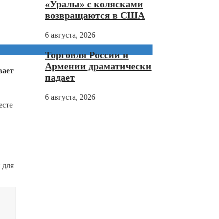
«Уралы» с колясками
возвращаются в США
6 августа, 2026
Торговля России и
Армении драматически
вает
падает
6 августа, 2026
есте
 для