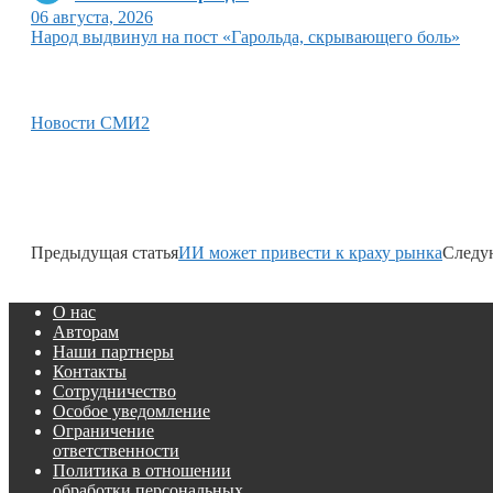
06 августа, 2026
Народ выдвинул на пост «Гарольда, скрывающего боль»
Новости СМИ2
Предыдущая статья
ИИ может привести к краху рынка
Следу
О нас
Авторам
Наши партнеры
Контакты
Сотрудничество
Особое уведомление
Ограничение
ответственности
Политика в отношении
обработки персональных