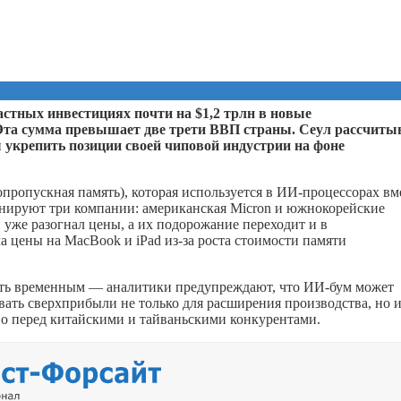
стных инвестициях почти на $1,2 трлн в новые
Эта сумма превышает две трети ВВП страны. Сеул рассчиты
ы укрепить позиции своей чиповой индустрии на фоне
ропускная память), которая используется в ИИ-процессорах вм
инируют три компании: американская Micron и южнокорейские
 уже разогнал цены, а их подорожание переходит и в
а цены на MacBook и iPad из-за роста стоимости памяти
ыть временным — аналитики предупреждают, что ИИ-бум может
вать сверхприбыли не только для расширения производства, но и
о перед китайскими и тайваньскими конкурентами.