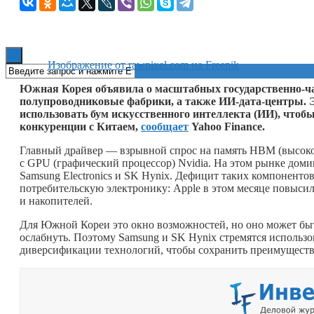
Книги
Изображение от rawpixel.com на Freepik
Южная Корея объявила о масштабных государственно-ча
полупроводниковые фабрики, а также ИИ-дата-центры. 
использовать бум искусственного интеллекта (ИИ), чтоб
конкуренции с Китаем,
сообщает
Yahoo Finance.
Главный драйвер — взрывной спрос на память HBM (высокоп
с GPU (графический процессор) Nvidia. На этом рынке дом
Samsung Electronics и SK Hynix. Дефицит таких компонентов
потребительскую электронику: Apple в этом месяце повысил
и накопителей.
Для Южной Кореи это окно возможностей, но оно может б
ослабнуть. Поэтому Samsung и SK Hynix стремятся использо
диверсификации технологий, чтобы сохранить преимуществ