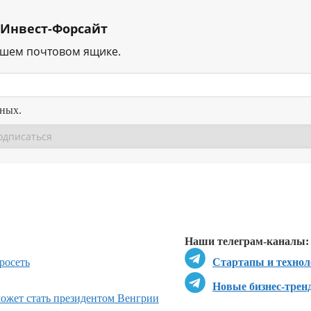
 Инвест-Форсайт
ашем почтовом ящике.
нных.
Перейти в
Перейти в
Д
Наши телеграм-каналы:
росеть
Стартапы и технол
Новые бизнес-трен
может стать президентом Венгрии