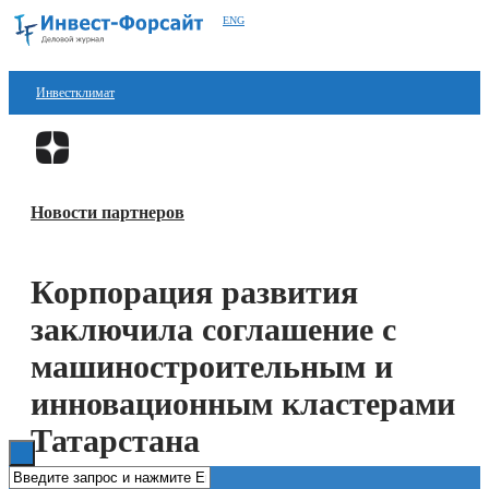
ENG
Инвестклимат
Финансы
Перейти в
Дзен
Инвестиции
Новости партнеров
Блокчейн
Стартапы
Корпорация развития
Технологии
заключила соглашение с
ESG
машиностроительным и
инновационным кластерами
Книги
Татарстана