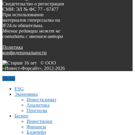
Свидетельство о регистрации
СМИ: ЭЛ № ФС 77 - 67477
При использовании
материалов гиперссылка на
IF24.ru обязательна.
Мнение редакции может не
совпадать с мнением автора
Политика
конфиденциальности
© ООО
«Инвест-Форсайт», 2012-
2026
Меню
ESG
Экономика
Инвестклимат
Аналитика
Прогнозы
Бизнес
Инвестиции
Финансы
Блокчейн