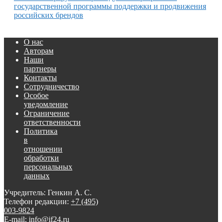
государственной программы поддержки и продвижения
российских брендов
О нас
Авторам
Наши
партнеры
Контакты
Сотрудничество
Особое
уведомление
Ограничение
ответственности
Политика
в
отношении
обработки
персональных
данных
Учредитель: Генкин А. С.
Телефон редакции:
+7 (495)
003-9824
E-mail: info@if24.ru