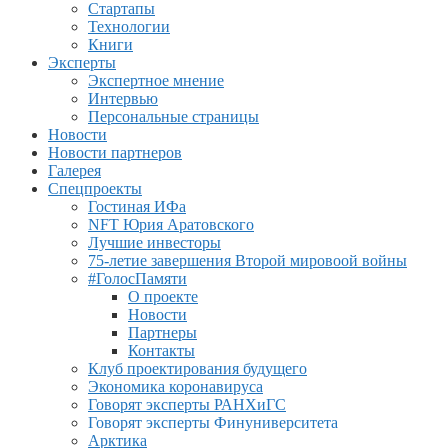
Стартапы
Технологии
Книги
Эксперты
Экспертное мнение
Интервью
Персональные страницы
Новости
Новости партнеров
Галерея
Спецпроекты
Гостиная ИФа
NFT Юрия Аратовского
Лучшие инвесторы
75-летие завершения Второй мировоой войны
#ГолосПамяти
О проекте
Новости
Партнеры
Контакты
Клуб проектирования будущего
Экономика коронавируса
Говорят эксперты РАНХиГС
Говорят эксперты Финуниверситета
Арктика