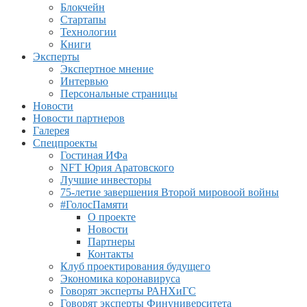
Блокчейн
Стартапы
Технологии
Книги
Эксперты
Экспертное мнение
Интервью
Персональные страницы
Новости
Новости партнеров
Галерея
Спецпроекты
Гостиная ИФа
NFT Юрия Аратовского
Лучшие инвесторы
75-летие завершения Второй мировоой войны
#ГолосПамяти
О проекте
Новости
Партнеры
Контакты
Клуб проектирования будущего
Экономика коронавируса
Говорят эксперты РАНХиГС
Говорят эксперты Финуниверситета