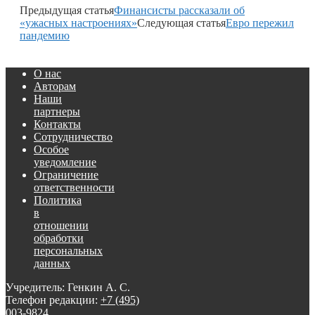
Предыдущая статья
Финансисты рассказали об
«ужасных настроениях»
Следующая статья
Евро пережил
пандемию
О нас
Авторам
Наши
партнеры
Контакты
Сотрудничество
Особое
уведомление
Ограничение
ответственности
Политика
в
отношении
обработки
персональных
данных
Учредитель: Генкин А. С.
Телефон редакции:
+7 (495)
003-9824