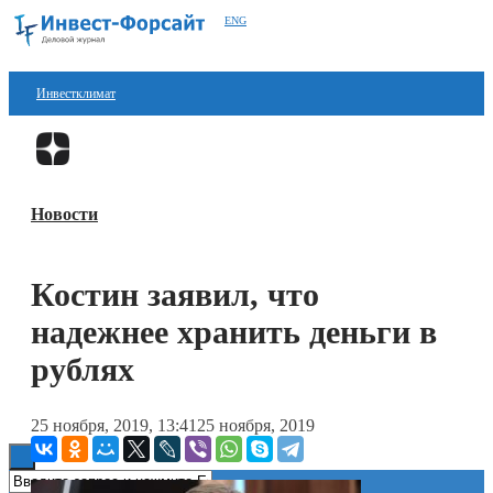
ENG
Инвестклимат
Финансы
Перейти в
Дзен
Инвестиции
Новости
Блокчейн
Стартапы
Костин заявил, что
Технологии
надежнее хранить деньги в
ESG
рублях
Книги
25 ноября, 2019, 13:41
25 ноября, 2019