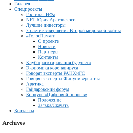
Галерея
Спецпроекты
Гостиная ИФа
NFT Юрия Аратовского
Лучшие инвесторы
75-летие завершения Второй мировоой войны
#ГолосПамяти
О проекте
Новости
Партнеры
Контакты
Клуб проектирования будущего
Экономика коронавируса
Говорят эксперты РАНХиГС
Говорят эксперты Финуниверситета
Арктика
Гайдаровский форум
Конкурс «Цифровой прорыв»
Положение
Заявка/Скачать
Контакты
Archives