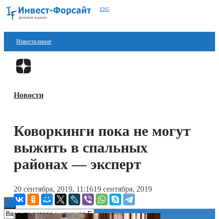
ENG
Инвестклимат
Финансы
Перейти в
Дзен
Инвестиции
Новости
Блокчейн
Стартапы
Коворкинги пока не могут
Технологии
выжить в спальных
ESG
районах — эксперт
Книги
20 сентября, 2019, 11:16
19 сентября, 2019