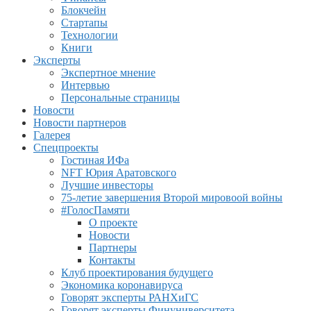
Блокчейн
Стартапы
Технологии
Книги
Эксперты
Экспертное мнение
Интервью
Персональные страницы
Новости
Новости партнеров
Галерея
Спецпроекты
Гостиная ИФа
NFT Юрия Аратовского
Лучшие инвесторы
75-летие завершения Второй мировоой войны
#ГолосПамяти
О проекте
Новости
Партнеры
Контакты
Клуб проектирования будущего
Экономика коронавируса
Говорят эксперты РАНХиГС
Говорят эксперты Финуниверситета