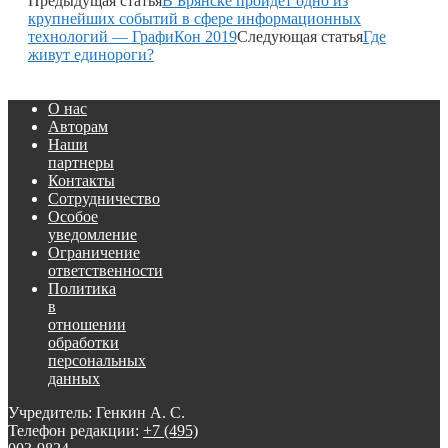
Предыдущая статья
В Брянске пройдет одно из
крупнейших событий в сфере информационных
технологий — ГрафиКон 2019
Следующая статья
Где
живут единороги?
О нас
Авторам
Наши
партнеры
Контакты
Сотрудничество
Особое
уведомление
Ограничение
ответственности
Политика
в
отношении
обработки
персональных
данных
Учредитель: Генкин А. С.
Телефон редакции:
+7 (495)