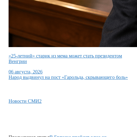
«25-летний» старик из мема может стать президентом
Венгрии
06 августа, 2026
Народ выдвинул на пост «Гарольда, скрывающего боль»
Новости СМИ2