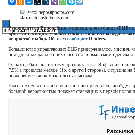
Книги
Фото: depositphotos.com
Руководители Европейского центрального банка (ЕЦБ) х
приступить к циклу повышения ставок на последнем зас
непростой выбор. Об этом
сообщает
Reuters.
Большинство управляющих ЕЦБ придерживалось мнения, ч
немедленных дальнейших шагов по нормализации денежно-
Однако дебаты на эту тему продолжаются. Инфляция продол
7,5% в прошлом месяце. Но, с другой стороны, ситуация на 
повышение ставок может быть опасным.
Высокие цены на топливо и санкции против России будут пр
большой вероятностью покажет стагнацию в первой половин
Рассылка