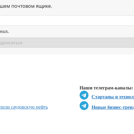
ашем почтовом ящике.
нных.
Перейти в
Перейти в
Д
Наши телеграм-каналы:
Стартапы и технол
пили саудовскую нефть
Новые бизнес-трен