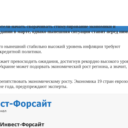
отели начать сворачивать стимулирование экономики и
едании в марте, однако нынешняя ситуация ставит перед ним
то нынешний стабильно высокий уровень инфляции требуют
кредитной политики.
жает превосходить ожидания, достигнув рекордно высокого уро
Украине может подорвать экономический рост региона, а значит,
епятствовать экономическому росту. Экономика 19 стран евроз
е года, предупреждают эксперты.
 Инвест-Форсайт