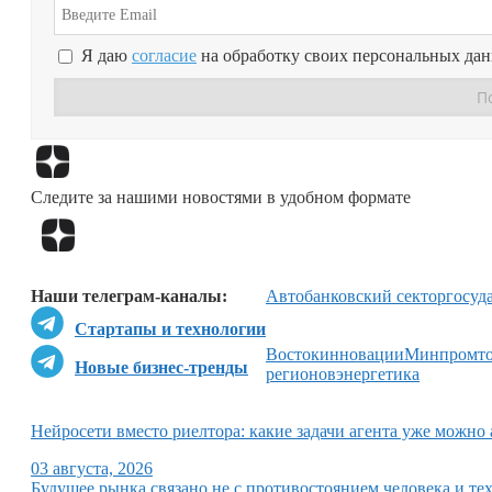
Я даю
согласие
на обработку своих персональных да
Следите за нашими новостями в удобном формате
Наши телеграм-каналы:
Авто
банковский сектор
госуд
Стартапы и технологии
Восток
инновации
Минпромто
Новые бизнес-тренды
регионов
энергетика
Нейросети вместо риелтора: какие задачи агента уже можно
03 августа, 2026
Будущее рынка связано не с противостоянием человека и тех