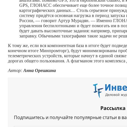
аналогами: помимо GPS, это и европейский Galileo, и 
GPS, ГЛОНАСС обеспечивает еще более точное позиц
картографических данных… Столь серьезное принужде
систему придётся основная нагрузка в период запуск
России, — говорит Артур Мурадян. — Именно ГЛОНАС
управления беспилотниками и будет помогать им в по
будет давать высокоточные задания: например, припа
заправку. Обычными тахографами такие задачи не реш
К тому же, если вся компонентная база в итоге будет подве
конечном итоге Минпромторг), будут минимизированы проб
телеметрических устройств, которые начнут в единой связке
дорогах общего пользования. А флагманом этого комплекс
Автор:
Анна Орешкина
Рассылка
Подпишитесь и получайте популярные статьи в в