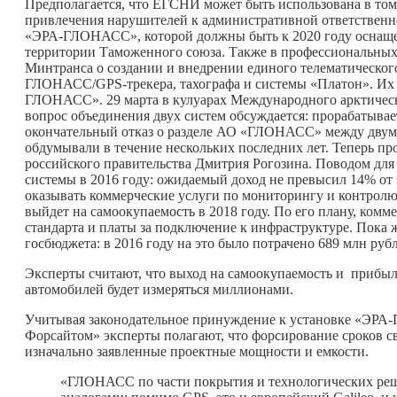
Предполагается, что ЕГСНИ может быть использована в то
привлечения нарушителей к административной ответственно
«ЭРА-ГЛОНАСС», которой должны быть к 2020 году оснаще
территории Таможенного союза. Также в профессиональных
Минтранса о создании и внедрении единого телематическо
ГЛОНАСС/GPS-трекера, тахографа и системы «Платон». Их о
ГЛОНАСС». 29 марта в кулуарах Международного арктичес
вопрос объединения двух систем обсуждается: прорабатыва
окончательный отказ о разделе АО «ГЛОНАСС» между двумя
обдумывали в течение нескольких последних лет. Теперь п
российского правительства Дмитрия Рогозина. Поводом для
системы в 2016 году: ожидаемый доход не превысил 14% от з
оказывать коммерческие услуги по мониторингу и контролю
выйдет на самоокупаемость в 2018 году. По его плану, комм
стандарта и платы за подключение к инфраструктуре. Пока 
госбюджета: в 2016 году на это было потрачено 689 млн руб
Эксперты считают, что выход на самоокупаемость и прибыль
автомобилей будет измеряться миллионами.
Учитывая законодательное принуждение к установке «ЭРА-
Форсайтом» эксперты полагают, что форсирование сроков св
изначально заявленные проектные мощности и емкости.
«ГЛОНАСС по части покрытия и технологических ре