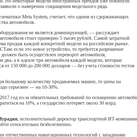
и. Но некоторые модели иностранных брендов уже покинули
 заявили о намерении сокращения модельного ряда.
елематики Meta System, считает, что одним из сдерживающих
ства автомобиля.
ь оборудования не является доминирующей, — рассуждает
втомобиля стоит примерно 5 тысяч рублей. Самой затратной
ъема продаж каждой конкретной модели на российском рынке.
Там: если это новое устройство, то требуется разрешение
должен быть осуществлен переворот автомобиля,
 два, а в идеале три автомобиля каждой модели, которые
я от 150 000 до 200 000 долларов — без учета стоимости тестов
аря большому количеству продаваемых машин, то цены на
здо серьезнее — на 10-30%.
а 2017 год из-за обязательных требований по оснащению автомоб
иться на 10%, а государство потеряет около 30 млрд
Мурадян
, исполнительный директор транспортной ИТ-компании
йти относительно безболезненно.
ции отечественных навигационных технологий с западными