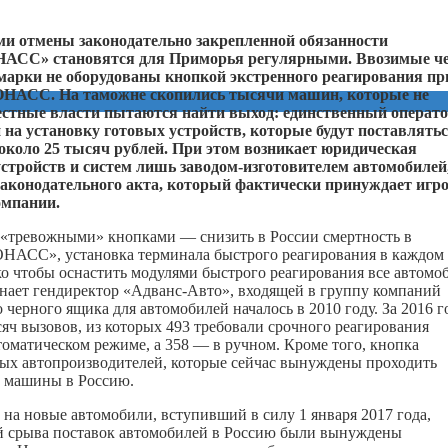
и отмены законодательно закрепленной обязанности
НАСС» становятся для Приморья регулярными. Ввозимые че
арки не оборудованы кнопкой экстренного реагирования пр
ЛОНАСС. На таможне скопились тысячи машин, которые не
стные власти пытаются найти выход: единственный операт
а установку готовых устройств, которые будут поставлятьс
оло 25 тысяч рублей. При этом возникает юридическая
устройств и систем лишь заводом-изготовителем автомобилей
о законодательного акта, который фактически принуждает игр
омпании.
й «тревожными» кнопками — снизить в России смертность в
ОНАСС», установка терминала быстрого реагирования в каждом
ько чтобы оснастить модулями быстрого реагирования все автомо
нает гендиректор «Адванс-Авто», входящей в группу компаний
 черного ящика для автомобилей началось в 2010 году. За 2016 г
яч вызовов, из которых 493 требовали срочного реагирования
томатическом режиме, а 358 — в ручном. Кроме того, кнопка
жных автопроизводителей, которые сейчас вынуждены проходить
 машины в Россию.
а новые автомобили, вступивший в силу 1 января 2017 года,
ой срыва поставок автомобилей в Россию были вынуждены