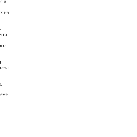
я и
х на
-
что
ого
и
оект
т
.
теме