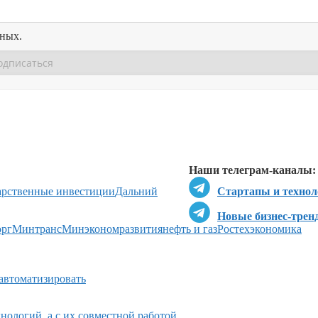
нных.
Перейти в
Перейти в
Д
Наши телеграм-каналы:
арственные инвестиции
Дальний
Стартапы и технол
Новые бизнес-трен
рг
Минтранс
Минэкономразвития
нефть и газ
Ростех
экономика
 автоматизировать
нологий, а с их совместной работой