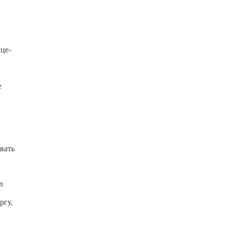
це-
е
вать
л
ргу,