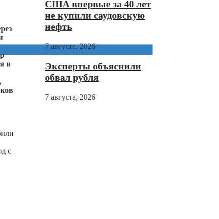
США впервые за 40 лет
не купили саудовскую
нефть
рез
и
7 августа, 2026
ор
я в
Эксперты объяснили
обвал рубля
,
оков
7 августа, 2026
били
од с