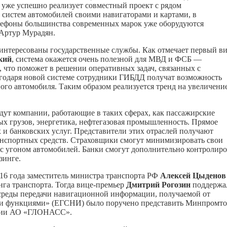
 уже успешно реализует совместный проект с рядом
систем автомобилей своими навигаторами и картами, в
елефоны большинства современных марок уже оборудуются
Артур Мурадян.
нтересованы государственные службы. Как отмечает первый ви
кий
, система окажется очень полезной для МВД и ФСБ —
 что поможет в решении оперативных задач, связанных с
агодаря новой системе сотрудники ГИБДД получат возможность
го автомобиля. Таким образом реализуется тренд на увеличени
дут компании, работающие в таких сферах, как пассажирские
ых грузов, энергетика, нефтегазовая промышленность. Прямое
х и банковских услуг. Представители этих отраслей получают
нспортных средств. Страховщики смогут минимизировать свои
 с угоном автомобилей. Банки смогут дополнительно контролиро
зинге.
016 года заместитель министра транспорта РФ
Алексей Цыденов
га транспорта. Тогда вице-премьер
Дмитрий Рогозин
поддержа
 среды передачи навигационной информации, получаемой от
ми функциями» (ЕГСНИ) было поручено представить Минпромто
ании АО «ГЛОНАСС».