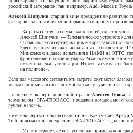
инвестировать в оснащение машин аварийными терминалам
российский авторынок: так, например, Audi, Mazda и Toyota
Алексей Шипулин
, старший вице-президент по развитию т
факторов является внедрение терминала в процесс производ
«Затраты состоят из нескольких частей, где стоимост
Алексей Шипулин. — Телематическое устройство для а
частью является сертификация, которая зависит от об
Здесь нужно учитывать испытания на соответствие ГОС
Минкомсвязи, далее испытания в НАМИ на ОТТС, где 
фронтальный и боковой удары. Разбить нужно минимум
потом подлежат утилизации. Итоговая сумма колеблетс
на полигоне».
Если для массового сегмента эти затраты окупаются благод
мелкосерийные элитные автомобили могут увеличиться гора
По оценкам эксперта дорожной отрасли
Алексея Тузова
, з
терминалом «ЭРА-ГЛОНАСС» продажи иномарок могут сократ
рублей налогов.
Не все эксперты столь пессимистичны. Как считает
Артур 
Traft, повсеместное внедрение «ЭРА-ГЛОНАСС» должно про
«У нас в стране уже есть успешные примеры коопера