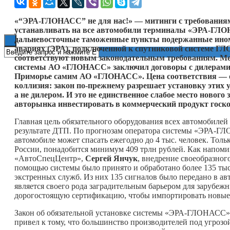
Книги
«“ЭРА-ГЛОНАСС” не для нас!» — митинги с требованиям
устанавливать на все автомобили терминалы «ЭРА-ГЛО
дальневосточные таможенные пункты подержанные ином
авариях (ЭРА), подключенной к спутниковой системе Г
соответствуют новым законодательным требованиям. Ме
системы АО «ГЛОНАСС» заключил договоры с дилерами н
Приморье самим АО «ГЛОНАСС». Цена соответствия — ок
коллизия: закон по-прежнему разрешает установку этих 
а не дилером. И это не единственное слабое место новог
авторынка инвестировать в коммерческий продукт госк
Главная цель обязательного оборудования всех автомобиле
результате ДТП. По прогнозам оператора системы «ЭРА-ГЛ
автомобиле может спасать ежегодно до 4 тыс. человек. Тол
России, понадобится минимум 409 трлн рублей. Как напоми
«АвтоСпецЦентр»,
Сергей Янчук
, внедрение своеобразного
помощью системы было принято и обработано более 135 тыс
экстренных служб. Из них 135 сигналов было передано в ав
является своего рода заградительным барьером для зарубе
дорогостоящую сертификацию, чтобы импортировать новые
Закон об обязательной установке системы «ЭРА-ГЛОНАСС» н
привел к тому, что большинство производителей под угроз