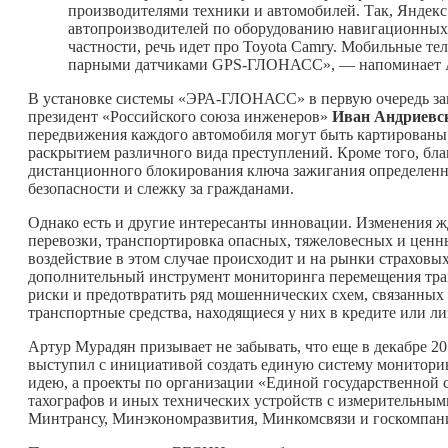
производителями техники и автомобилей. Так, Яндекс
автопроизводителей по оборудованию навигационных 
частности, речь идет про Toyota Camry. Мобильные т
парными датчиками GPS-ГЛОНАСС», — напоминает 
В установке системы «ЭРА-ГЛОНАСС» в первую очередь заи
президент «Российского союза инженеров»
Иван Андриевс
передвижения каждого автомобиля могут быть картированы,
раскрытием различного вида преступлений. Кроме того, бл
дистанционного блокирования ключа зажигания определенно
безопасности и слежку за гражданами.
Однако есть и другие интересанты инновации. Изменения ж
перевозки, транспортировка опасных, тяжеловесных и ценн
воздействие в этом случае происходит и на рынки страховы
дополнительный инструмент мониторинга перемещения тра
риски и предотвратить ряд мошеннических схем, связанных
транспортные средства, находящиеся у них в кредите или ли
Артур Мурадян призывает не забывать, что еще в декабре 2
выступил с инициативой создать единую систему мониторин
идею, а проекты по организации «Единой государственной
тахографов и иных технических устройств с измерительны
Минтрансу, Минэкономразвития, Минкомсвязи и госкомп