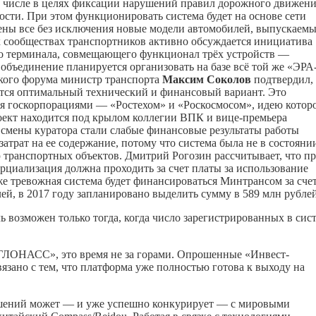
м числе в целях фиксации нарушений правил дорожного движени
сти. При этом функционировать система будет на основе сети
ны все без исключения новые модели автомобилей, выпускаемы
 сообществах транспортников активно обсуждается инициатива
го терминала, совмещающего функционал трёх устройств —
бъединение планируется организовать на базе всё той же «ЭРА
кого форума министр транспорта
Максим Соколов
подтвердил, 
ется оптимальный технический и финансовый вариант. Это
 госкорпорациями — «Ростехом» и «Роскосмосом», идею котор
роект находится под крылом коллегии ВПК и вице-премьера
 смены куратора стали слабые финансовые результаты работы
атрат на ее содержание, потому что система была не в состояни
 транспортных объектов. Дмитрий Рогозин рассчитывает, что пр
ерциализация должна проходить за счет платы за использование
же тревожная система будет финансироваться Минтрансом за сче
лей, в 2017 году запланировано выделить сумму в 589 млн рублей
 возможен только тогда, когда число зарегистрированных в сис
ГЛОНАСС», это время не за горами. Опрошенные «Инвест-
язано с тем, что платформа уже полностью готова к выходу на
шений может — и уже успешно конкурирует — с мировыми