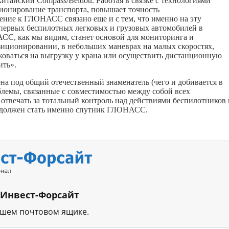
китайский Compass/Beidou. Работая в связке с технологиями
ионирование транспорта, повышает точность
ние к ГЛОНАСС связано еще и с тем, что именно на эту
а первых беспилотных легковых и грузовых автомобилей в
С, как мы видим, станет основой для мониторинга и
зиционировании, в небольших маневрах на малых скоростях,
рковаться на выгрузку у крана или осуществить дистанционную
ить».
дена под общий отечественный знаменатель (чего и добивается в
лемы, связанные с совместимостью между собой всех
 отвечать за тотальный контроль над действиями беспилотников 
а должен стать именно спутник ГЛОНАСС.
 Инвест-Форсайт
ашем почтовом ящике.