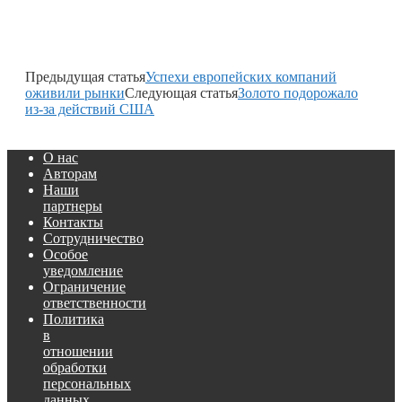
Предыдущая статья
Успехи европейских компаний
оживили рынки
Следующая статья
Золото подорожало
из-за действий США
О нас
Авторам
Наши
партнеры
Контакты
Сотрудничество
Особое
уведомление
Ограничение
ответственности
Политика
в
отношении
обработки
персональных
данных