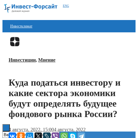
ENG
Инвестклимат
Финансы
Перейти в
Дзен
Инвестиции
Инвестиции
,
Мнение
Блокчейн
Стартапы
Куда податься инвестору и
Технологии
какие сектора экономики
ESG
будут определять будущее
фондового рынка России?
Книги
4 августа, 2022, 15:00
4 августа, 2022