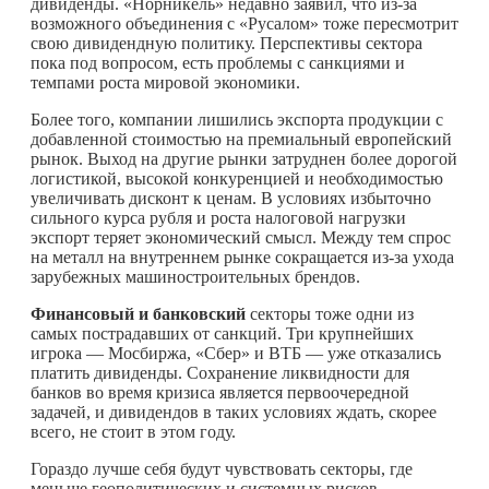
дивиденды. «Норникель» недавно заявил, что из-за
возможного объединения с «Русалом» тоже пересмотрит
свою дивидендную политику. Перспективы сектора
пока под вопросом, есть проблемы с санкциями и
темпами роста мировой экономики.
Более того, компании лишились экспорта продукции с
добавленной стоимостью на премиальный европейский
рынок. Выход на другие рынки затруднен более дорогой
логистикой, высокой конкуренцией и необходимостью
увеличивать дисконт к ценам. В условиях избыточно
сильного курса рубля и роста налоговой нагрузки
экспорт теряет экономический смысл. Между тем спрос
на металл на внутреннем рынке сокращается из-за ухода
зарубежных машиностроительных брендов.
Финансовый и банковский
секторы тоже одни из
самых пострадавших от санкций. Три крупнейших
игрока — Мосбиржа, «Сбер» и ВТБ — уже отказались
платить дивиденды. Сохранение ликвидности для
банков во время кризиса является первоочередной
задачей, и дивидендов в таких условиях ждать, скорее
всего, не стоит в этом году.
Гораздо лучше себя будут чувствовать секторы, где
меньше геополитических и системных рисков.