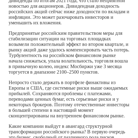
дивиденды по итогам 2021 года, что стало неприятной
новостью для акционеров. Дивидендная доходность
российских акций сейчас ниже доходности по вкладам и
инфляции. Это может разочаровать инвесторов и
уменьшить их вложения.
Предпринятые российским правительством меры для
стабилизации ситуации на торговых площадках
возымели положительный эффект во втором квартале, и
рынку акций даже удалось компенсировать часть потерь.
Турбулентность на российском финансовом рынке
начала снижаться, упала волатильность, торговля вошла
в привычную колею, индекс Мосбиржи уже 3 месяца
торгуется в диапазоне 2100–2500 пунктов.
Непросто стало держать в портфеле финактивы из
Европы и США, где системные риски выше ожидаемых
прибылей. Сохраняются проблемы с платежами,
переводами ценных бумаг, есть серьезные риски и у
некоторых брокеров. Поэтому отечественные инвесторы
в большей степени в настоящий момент
сконцентрированы на внутреннем финансовом рынке.
Какие компании выйдут в авангард структурной
трансформации российского рынка? В первую очередь
это бизнес, свободный от различного рода рисков