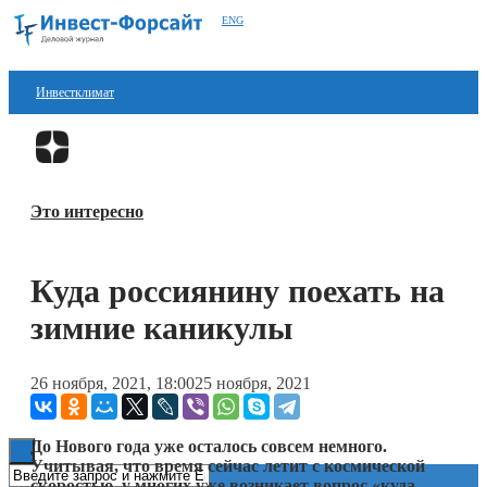
ENG
Инвестклимат
Финансы
Перейти в
Дзен
Инвестиции
Это интересно
Блокчейн
Стартапы
Куда россиянину поехать на
Технологии
зимние каникулы
ESG
26 ноября, 2021, 18:00
25 ноября, 2021
Книги
До Нового года уже осталось совсем немного.
Учитывая, что время сейчас летит с космической
скоростью, у многих уже возникает вопрос «куда