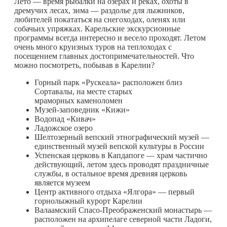
Лето — время рыбалки на озёрах и реках, охоты в
дремучих лесах, зима — раздолье для лыжников,
любителей покататься на снегоходах, оленях или
собачьих упряжках. Карельские экскурсионные
программы всегда интересно и весело проходят. Летом
очень много круизных туров на теплоходах с
посещением главных достопримечательностей. Что
можно посмотреть, побывав в Карелии?
Горный парк «Рускеала» расположен близ
Сортавалы, на месте старых
мраморных каменоломен
Музей-заповедник «Кижи»
Водопад «Кивач»
Ладожское озеро
Шелтозерный вепский этнографический музей —
единственный музей вепской культуры в России
Успенская церковь в Капдапоге — храм частично
действующий, летом здесь проводят праздничные
службы, в остальное время древняя церковь
является музеем
Центр активного отдыха «Ялгора» — первый
горнолыжный курорт Карелии
Валаамский Спасо-Преображенский монастырь —
расположен на архипелаге северной части Ладоги,