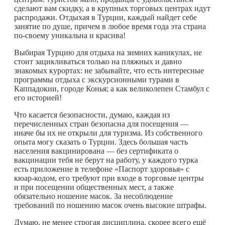
сделают вам скидку, а в крупных торговых центрах идут
распродажи. Отдыхая в Турции, каждый найдет себе
занятие по душе, причем в любое время года эта страна
по-своему уникальна и красива!
Выбирая Турцию для отдыха на зимних каникулах, не
стоит зацикливаться только на пляжных и давно
знакомых курортах: не забывайте, что есть интересные
программы отдыха с экскурсионными турами в
Каппадокии, городе Конья; а как великолепен Стамбул с
его историей!
Что касается безопасности, думаю, каждая из
перечисленных стран безопасна для посещения —
иначе бы их не открыли для туризма. Из собственного
опыта могу сказать о Турции. Здесь б
о
льшая часть
населения вакцинирована — без сертификата о
вакцинации тебя не берут на работу, у каждого турка
есть приложение в телефоне «Паспорт здоровья» с
кюар-кодом, его требуют при входе в торговые центры
и при посещении общественных мест, а также
обязательно ношение масок. За несоблюдение
требований по ношению масок очень высокие штрафы.
Думаю, не менее строгая дисциплина, скорее всего ещё