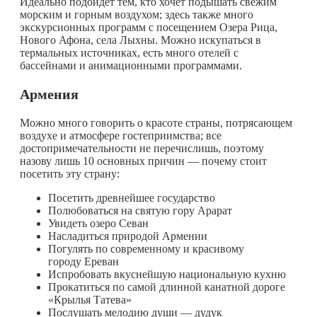
Идеально подойдет тем, кто хочет подышать свежим
морским и горным воздухом; здесь также много
экскурсионных программ с посещением Озера Рица,
Нового Афона, села Лыхны. Можно искупаться в
термальных источниках, есть много отелей с
бассейнами и анимационными программами.
Армения
Можно много говорить о красоте страны, потрясающем
воздухе и атмосфере гостеприимства; все
достопримечательности не перечислишь, поэтому
назову лишь 10 основных причин — почему стоит
посетить эту страну:
Посетить древнейшее государство
Полюбоваться на святую гору Арарат
Увидеть озеро Севан
Насладиться природой Армении
Погулять по современному и красивому
городу Ереван
Испробовать вкуснейшую национальную кухню
Прокатиться по самой длинной канатной дороге
«Крылья Татева»
Послушать мелодию души — дудук