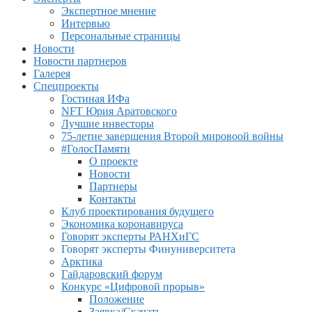
Экспертное мнение
Интервью
Персональные страницы
Новости
Новости партнеров
Галерея
Спецпроекты
Гостиная ИФа
NFT Юрия Аратовского
Лучшие инвесторы
75-летие завершения Второй мировоой войны
#ГолосПамяти
О проекте
Новости
Партнеры
Контакты
Клуб проектирования будущего
Экономика коронавируса
Говорят эксперты РАНХиГС
Говорят эксперты Финуниверситета
Арктика
Гайдаровский форум
Конкурс «Цифровой прорыв»
Положение
Заявка/Скачать