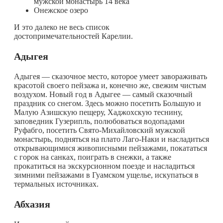
мужской монастырь 14 века
Онежское озеро
И это далеко не весь список
достопримечательностей Карелии.
Адыгея
Адыгея — сказочное место, которое умеет завораживать
красотой своего пейзажа и, конечно же, свежим чистым
воздухом. Новый год в Адыгее — самый сказочный
праздник со снегом. Здесь можно посетить Большую и
Малую Азишскую пещеру, Хаджохскую теснину,
заповедник Гузерипль, полюбоваться водопадами
Руфабго, посетить Свято-Михайловский мужской
монастырь, подняться на плато Лаго-Наки и насладиться
открывающимися живописными пейзажами, покататься
с горок на санках, поиграть в снежки, а также
прокатиться на экскурсионном поезде и насладиться
зимними пейзажами в Гуамском ущелье, искупаться в
термальных источниках.
Абхазия