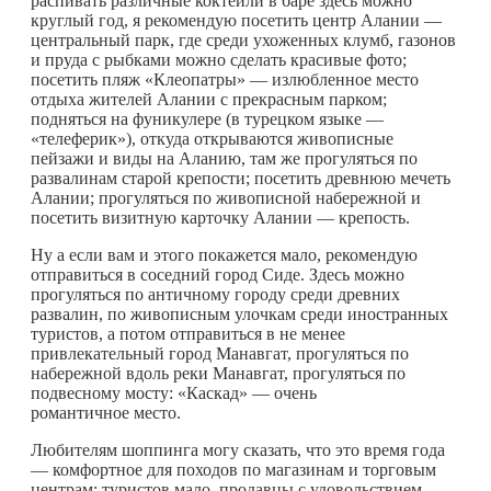
распивать различные коктейли в баре здесь можно
круглый год, я рекомендую посетить центр Алании —
центральный парк, где среди ухоженных клумб, газонов
и пруда с рыбками можно сделать красивые фото;
посетить пляж «Клеопатры» — излюбленное место
отдыха жителей Алании с прекрасным парком;
подняться на фуникулере (в турецком языке —
«телеферик»), откуда открываются живописные
пейзажи и виды на Аланию, там же прогуляться по
развалинам старой крепости; посетить древнюю мечеть
Алании; прогуляться по живописной набережной и
посетить визитную карточку Алании — крепость.
Ну а если вам и этого покажется мало, рекомендую
отправиться в соседний город Сиде. Здесь можно
прогуляться по античному городу среди древних
развалин, по живописным улочкам среди иностранных
туристов, а потом отправиться в не менее
привлекательный город Манавгат, прогуляться по
набережной вдоль реки Манавгат, прогуляться по
подвесному мосту: «Каскад» — очень
романтичное место.
Любителям шоппинга могу сказать, что это время года
— комфортное для походов по магазинам и торговым
центрам: туристов мало, продавцы с удовольствием