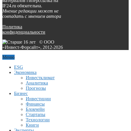
материалов гиперссылка на
IF24.ru обязательна.
Мнение редакции может не
совпадать с мнением автора
Политика
конфиденциальности
© ООО
«Инвест-Форсайт», 2012-
2026
Меню
ESG
Экономика
Инвестклимат
Аналитика
Прогнозы
Бизнес
Инвестиции
Финансы
Блокчейн
Стартапы
Технологии
Книги
Эксперты