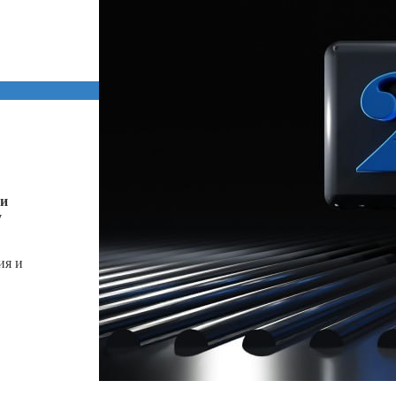
ти
у
ия и