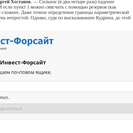
ргей Хестанов
. — Сильное (в два-четыре раза) падение
И если пункт 1 можно смягчить с помощью резервов (как
ё сложнее. Даже точное определение границы параметрической
ень непростой. Однако, судя по высказыванию Кудрина, до этой
 Инвест-Форсайт
ашем почтовом ящике.
нных.
Перейти в