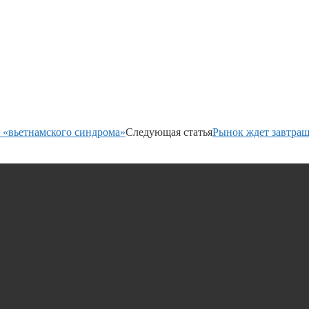
а «вьетнамского синдрома»
Следующая статья
Рынок ждет завтра