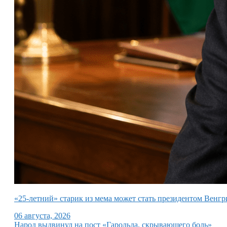
«25-летний» старик из мема может стать президентом Венгр
06 августа, 2026
Народ выдвинул на пост «Гарольда, скрывающего боль»