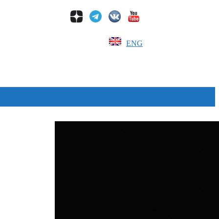
ENG
Дзен