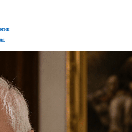
зен
огии
ды