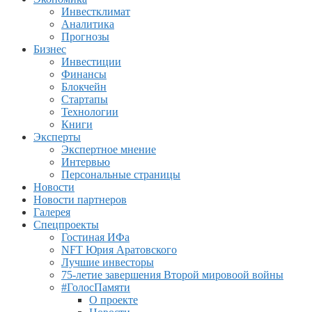
Инвестклимат
Аналитика
Прогнозы
Бизнес
Инвестиции
Финансы
Блокчейн
Стартапы
Технологии
Книги
Эксперты
Экспертное мнение
Интервью
Персональные страницы
Новости
Новости партнеров
Галерея
Спецпроекты
Гостиная ИФа
NFT Юрия Аратовского
Лучшие инвесторы
75-летие завершения Второй мировоой войны
#ГолосПамяти
О проекте