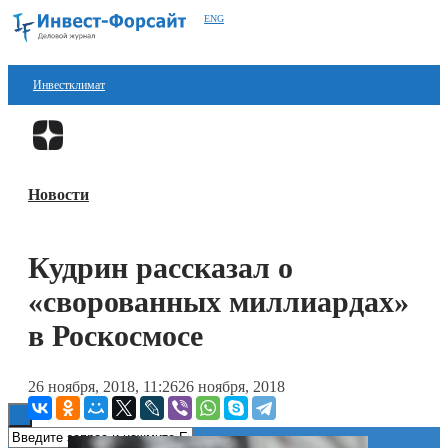
ENG
Инвестклимат
Финансы
Перейти в
Дзен
Инвестиции
Новости
Блокчейн
Стартапы
Кудрин рассказал о
Технологии
«сворованных миллиардах»
ESG
в Роскосмосе
Книги
26 ноября, 2018, 11:26
26 ноября, 2018