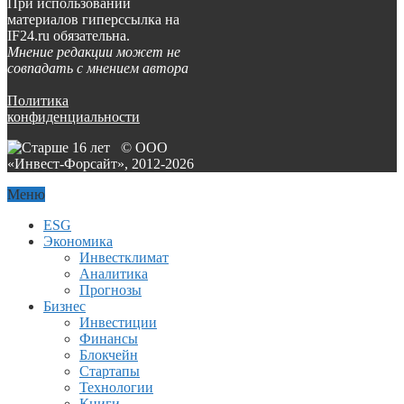
При использовании
материалов гиперссылка на
IF24.ru обязательна.
Мнение редакции может не
совпадать с мнением автора
Политика
конфиденциальности
© ООО
«Инвест-Форсайт», 2012-
2026
Меню
ESG
Экономика
Инвестклимат
Аналитика
Прогнозы
Бизнес
Инвестиции
Финансы
Блокчейн
Стартапы
Технологии
Книги