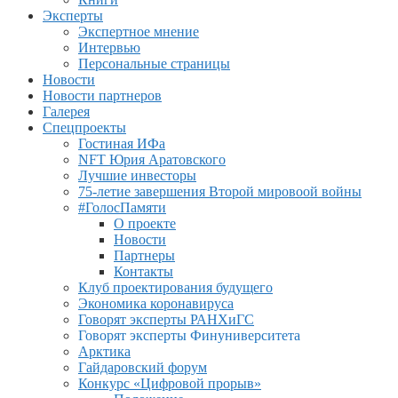
Эксперты
Экспертное мнение
Интервью
Персональные страницы
Новости
Новости партнеров
Галерея
Спецпроекты
Гостиная ИФа
NFT Юрия Аратовского
Лучшие инвесторы
75-летие завершения Второй мировоой войны
#ГолосПамяти
О проекте
Новости
Партнеры
Контакты
Клуб проектирования будущего
Экономика коронавируса
Говорят эксперты РАНХиГС
Говорят эксперты Финуниверситета
Арктика
Гайдаровский форум
Конкурс «Цифровой прорыв»