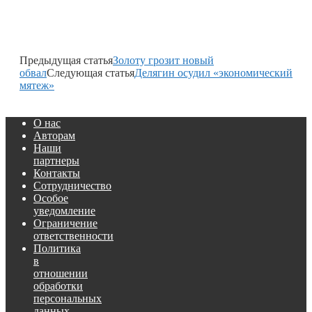
Предыдущая статья
Золоту грозит новый
обвал
Следующая статья
Делягин осудил «экономический
мятеж»
О нас
Авторам
Наши
партнеры
Контакты
Сотрудничество
Особое
уведомление
Ограничение
ответственности
Политика
в
отношении
обработки
персональных
данных