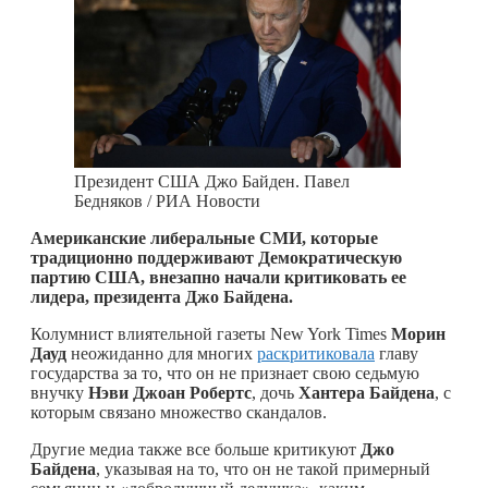
Президент США Джо Байден. Павел
Бедняков / РИА Новости
Американские либеральные СМИ, которые
традиционно поддерживают Демократическую
партию США, внезапно начали критиковать ее
лидера, президента Джо Байдена.
Колумнист влиятельной газеты New York Times
Морин
Дауд
неожиданно для многих
раскритиковала
главу
государства за то, что он не признает свою седьмую
внучку
Нэви Джоан Робертс
, дочь
Хантера Байдена
, с
которым связано множество скандалов.
Другие медиа также все больше критикуют
Джо
Байдена
, указывая на то, что он не такой примерный