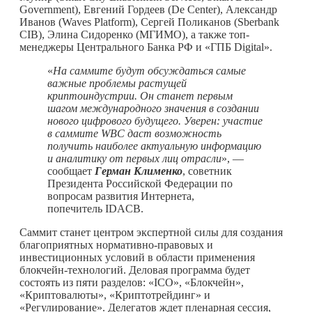
Government), Евгений Гордеев (De Center), Александр
Иванов (Waves Platform), Сергей Поликанов (Sberbank
CIB), Элина Сидоренко (МГИМО), а также топ-
менеджеры Центрального Банка РФ и «ГПБ Digital».
«
На саммите будут обсуждаться самые
важные проблемы растущей
криптоиндустрии. Он станет первым
шагом международного значения в создании
нового цифрового будущего. Уверен: участие
в саммите WBC даст возможность
получить наиболее актуальную информацию
и аналитику от первых лиц отрасли
», —
сообщает
Герман Клименко
, советник
Президента Российской Федерации по
вопросам развития Интернета,
попечитель IDACB.
Саммит станет центром экспертной силы для создания
благоприятных нормативно-правовых и
инвестиционных условий в области применения
блокчейн-технологий. Деловая программа будет
состоять из пяти разделов: «ICO», «Блокчейн»,
«Криптовалюты», «Криптотрейдинг» и
«Регулирование». Делегатов ждет пленарная сессия,