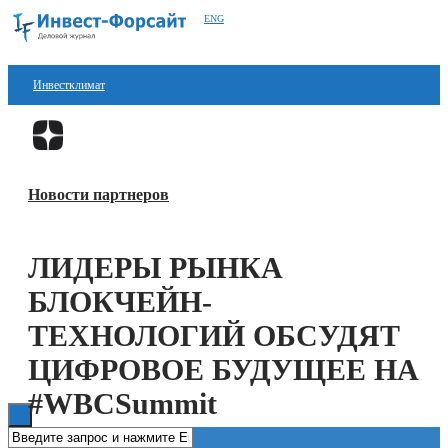
ENG
Инвестклимат
Финансы
Перейти в
Дзен
Инвестиции
Новости партнеров
Блокчейн
Стартапы
ЛИДЕРЫ РЫНКА
Технологии
БЛОКЧЕЙН-
ESG
ТЕХНОЛОГИЙ ОБСУДЯТ
ЦИФРОВОЕ БУДУЩЕЕ НА
Книги
#WBCSummit