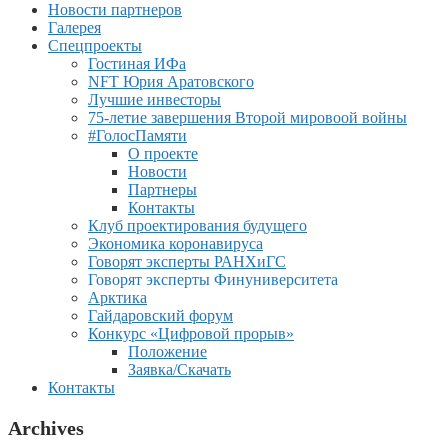
Новости партнеров
Галерея
Спецпроекты
Гостиная ИФа
NFT Юрия Аратовского
Лучшие инвесторы
75-летие завершения Второй мировоой войны
#ГолосПамяти
О проекте
Новости
Партнеры
Контакты
Клуб проектирования будущего
Экономика коронавируса
Говорят эксперты РАНХиГС
Говорят эксперты Финуниверситета
Арктика
Гайдаровский форум
Конкурс «Цифровой прорыв»
Положение
Заявка/Скачать
Контакты
Archives