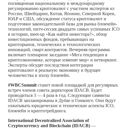
посвященная национальному и международному
регулированию криптовалют с участием экспертов из
России, Швейцарии, Китая, Японии, Северной Кореи,
ЮАР и США, обсуждение статуса криптовалют и
подготовки законодательной базы для рынка блокчейн-
технологий, питч-сессия двадцати самых успешных ICO
в истории, meet-up «Как найти инвестора?», обзор
инвестиционных фондов, пребывающих на
крипторынок, технических и технологических
инноваций, смарт-контрактов. Вечерняя программа
включает пленарное заседание «Мега тенденции в
криптоэкономике, которые изменят мир» и нетворкинг.
Эксперты обсудят последствия интеграции
криптовалют в реальную экономику и будущее
человечества в эпоху блокчейн.
#WBCSummit
станет новой площадкой для регулярных
встреч членов совета директоров IDACB. Будет
проводиться 3 — 4 раза в год. Следующие саммиты
IDACB запланированы в Дубае и Гонконге. Они будут
охватывать юридические и технические аспекты ICO,
блокчейн и криптотрейдинга.
International Decentralized Association of
Cryptocurrency and Blockchain (IDACB)
—