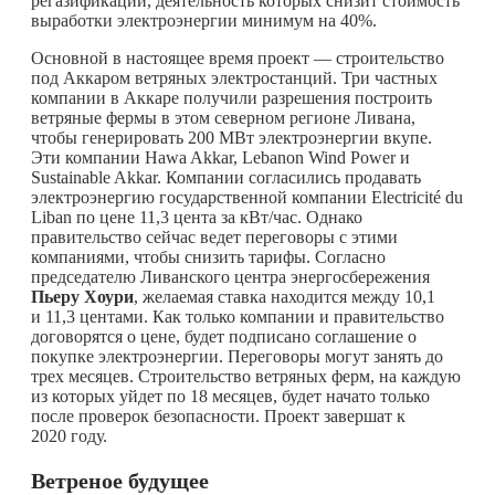
регазификации, деятельность которых снизит стоимость
выработки электроэнергии минимум на 40%.
Основной в настоящее время проект — строительство
под Аккаром ветряных электростанций. Три частных
компании в Аккаре получили разрешения построить
ветряные фермы в этом северном регионе Ливана,
чтобы генерировать 200 МВт электроэнергии вкупе.
Эти компании Hawa Akkar, Lebanon Wind Power и
Sustainable Akkar. Компании согласились продавать
электроэнергию государственной компании Electricité du
Liban по цене 11,3 цента за кВт/час. Однако
правительство сейчас ведет переговоры с этими
компаниями, чтобы снизить тарифы. Согласно
председателю Ливанского центра энергосбережения
Пьеру Хоури
, желаемая ставка находится между 10,1
и 11,3 центами. Как только компании и правительство
договорятся о цене, будет подписано соглашение о
покупке электроэнергии. Переговоры могут занять до
трех месяцев. Строительство ветряных ферм, на каждую
из которых уйдет по 18 месяцев, будет начато только
после проверок безопасности. Проект завершат к
2020 году.
Ветреное будущее