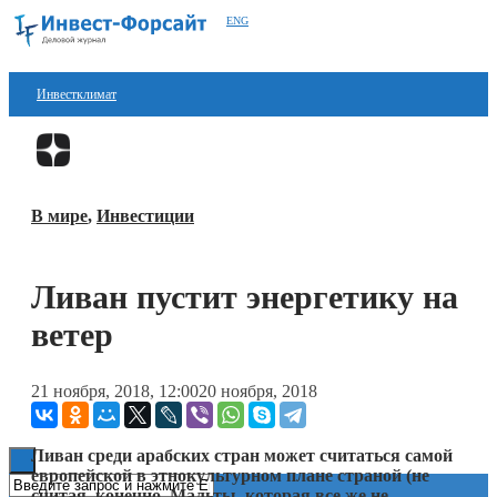
ENG
Инвестклимат
Финансы
Перейти в
Дзен
Инвестиции
В мире
,
Инвестиции
Блокчейн
Стартапы
Ливан пустит энергетику на
Технологии
ветер
ESG
21 ноября, 2018, 12:00
20 ноября, 2018
Книги
Ливан среди арабских стран может считаться самой
европейской в этнокультурном плане страной (не
считая, конечно, Мальты, которая все же не