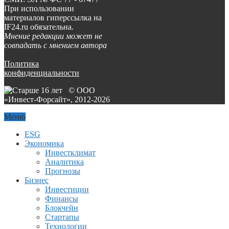
При использовании
материалов гиперссылка на
IF24.ru обязательна.
Мнение редакции может не
совпадать с мнением автора
Политика
конфиденциальности
© ООО
«Инвест-Форсайт», 2012-
2026
Меню
ESG
Экономика
Инвестклимат
Аналитика
Прогнозы
Бизнес
Инвестиции
Финансы
Блокчейн
Стартапы
Технологии