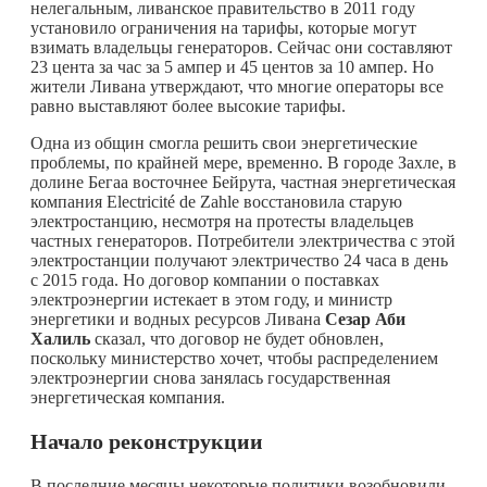
нелегальным, ливанское правительство в 2011 году
установило ограничения на тарифы, которые могут
взимать владельцы генераторов. Сейчас они составляют
23 цента за час за 5 ампер и 45 центов за 10 ампер. Но
жители Ливана утверждают, что многие операторы все
равно выставляют более высокие тарифы.
Одна из общин смогла решить свои энергетические
проблемы, по крайней мере, временно. В городе Захле, в
долине Бегаа восточнее Бейрута, частная энергетическая
компания Electricité de Zahle восстановила старую
электростанцию, несмотря на протесты владельцев
частных генераторов. Потребители электричества с этой
электростанции получают электричество 24 часа в день
с 2015 года. Но договор компании о поставках
электроэнергии истекает в этом году, и министр
энергетики и водных ресурсов Ливана
Сезар Аби
Халиль
сказал, что договор не будет обновлен,
поскольку министерство хочет, чтобы распределением
электроэнергии снова занялась государственная
энергетическая компания.
Начало реконструкции
В последние месяцы некоторые политики возобновили