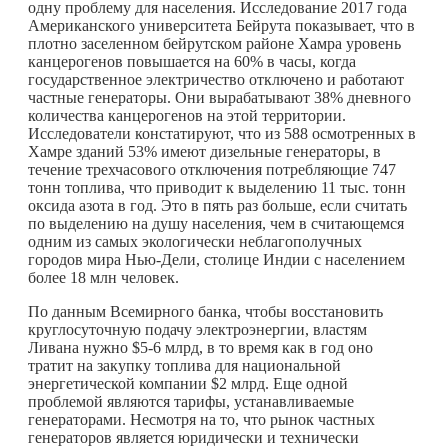
одну проблему для населения. Исследование 2017 года
Американского университета Бейрута показывает, что в
плотно заселенном бейрутском районе Хамра уровень
канцерогенов повышается на 60% в часы, когда
государственное электричество отключено и работают
частные генераторы. Они вырабатывают 38% дневного
количества канцерогенов на этой территории.
Исследователи констатируют, что из 588 осмотренных в
Хамре зданий 53% имеют дизельные генераторы, в
течение трехчасового отключения потребляющие 747
тонн топлива, что приводит к выделению 11 тыс. тонн
оксида азота в год. Это в пять раз больше, если считать
по выделению на душу населения, чем в считающемся
одним из самых экологически неблагополучных
городов мира Нью-Дели, столице Индии с населением
более 18 млн человек.
По данным Всемирного банка, чтобы восстановить
круглосуточную подачу электроэнергии, властям
Ливана нужно $5-6 млрд, в то время как в год оно
тратит на закупку топлива для национальной
энергетической компании $2 млрд. Еще одной
проблемой являются тарифы, устанавливаемые
генераторами. Несмотря на то, что рынок частных
генераторов является юридически и технически