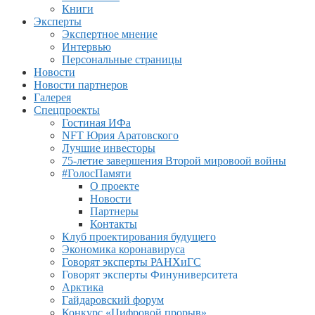
Книги
Эксперты
Экспертное мнение
Интервью
Персональные страницы
Новости
Новости партнеров
Галерея
Спецпроекты
Гостиная ИФа
NFT Юрия Аратовского
Лучшие инвесторы
75-летие завершения Второй мировоой войны
#ГолосПамяти
О проекте
Новости
Партнеры
Контакты
Клуб проектирования будущего
Экономика коронавируса
Говорят эксперты РАНХиГС
Говорят эксперты Финуниверситета
Арктика
Гайдаровский форум
Конкурс «Цифровой прорыв»