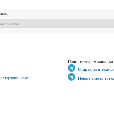
нных.
Перейти в
Перейти в
Д
Наши телеграм-каналы:
Стартапы и технол
и старящий кофе
Новые бизнес-трен