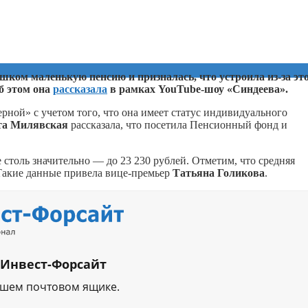
ком маленькую пенсию и призналась, что устроила из-за эт
б этом она
рассказала
в рамках YouTube-шоу «Синдеева».
рной» с учетом того, что она имеет статус индивидуального
та Милявская
рассказала, что посетила Пенсионный фонд и
 столь значительно — до 23 230 рублей. Отметим, что средняя
. Такие данные привела вице-премьер
Татьяна Голикова
.
 Инвест-Форсайт
ашем почтовом ящике.