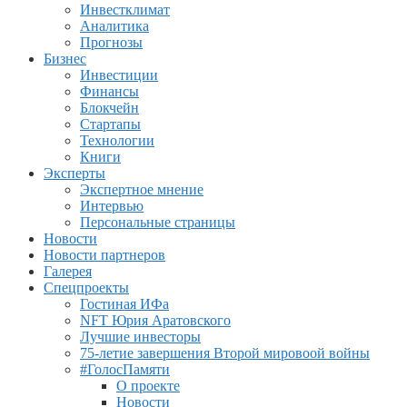
Инвестклимат
Аналитика
Прогнозы
Бизнес
Инвестиции
Финансы
Блокчейн
Стартапы
Технологии
Книги
Эксперты
Экспертное мнение
Интервью
Персональные страницы
Новости
Новости партнеров
Галерея
Спецпроекты
Гостиная ИФа
NFT Юрия Аратовского
Лучшие инвесторы
75-летие завершения Второй мировоой войны
#ГолосПамяти
О проекте
Новости