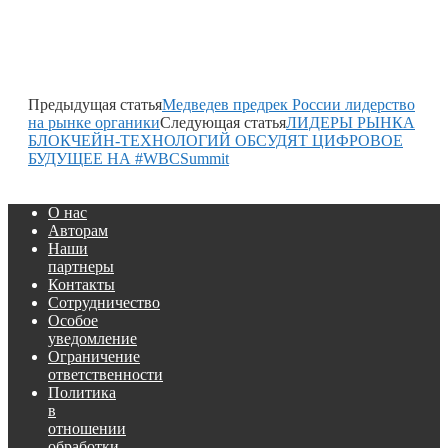
Предыдущая статья
Медведев предрек России лидерство
на рынке органики
Следующая статья
ЛИДЕРЫ РЫНКА
БЛОКЧЕЙН-ТЕХНОЛОГИЙ ОБСУДЯТ ЦИФРОВОЕ
БУДУЩЕЕ НА #WBCSummit
О нас
Авторам
Наши
партнеры
Контакты
Сотрудничество
Особое
уведомление
Ограничение
ответственности
Политика
в
отношении
обработки