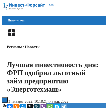
ENG
Инвестклимат
Финансы
Перейти в
Дзен
Инвестиции
Регионы / Новости
Блокчейн
Стартапы
Лучшая инвестновость дня:
Технологии
ФРП одобрил льготный
ESG
займ предприятию
«Энерготехмаш»
Книги
21 января, 2022, 10:18
21 января, 2022