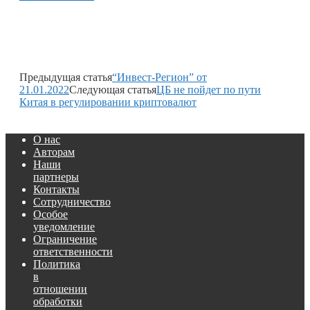
Предыдущая статья
“Инвест-Регион” от
21.01.2022
Следующая статья
ЦБ не пойдет по пути
Китая в регулировании криптовалют
О нас
Авторам
Наши
партнеры
Контакты
Сотрудничество
Особое
уведомление
Ограничение
ответственности
Политика
в
отношении
обработки