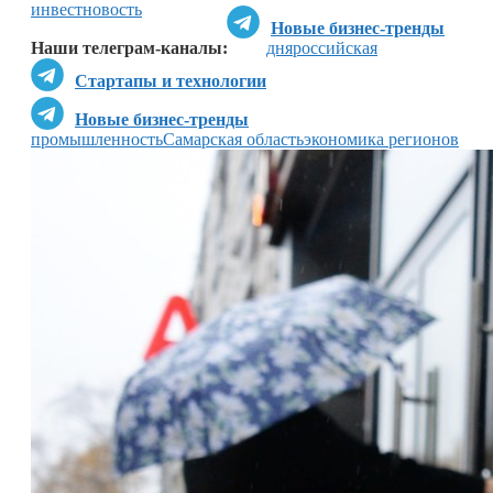
инвестновость
Новые бизнес-тренды
Наши телеграм-каналы:
дня
российская
Стартапы и технологии
Новые бизнес-тренды
промышленность
Самарская область
экономика регионов