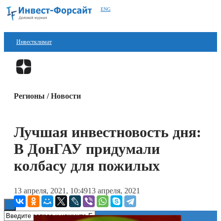
ENG
Инвестклимат
Финансы
Перейти в
Дзен
Инвестиции
Регионы / Новости
Блокчейн
Стартапы
Лучшая инвестновость дня:
Технологии
В ДонГАУ придумали
ESG
колбасу для пожилых
Книги
13 апреля, 2021, 10:49
13 апреля, 2021