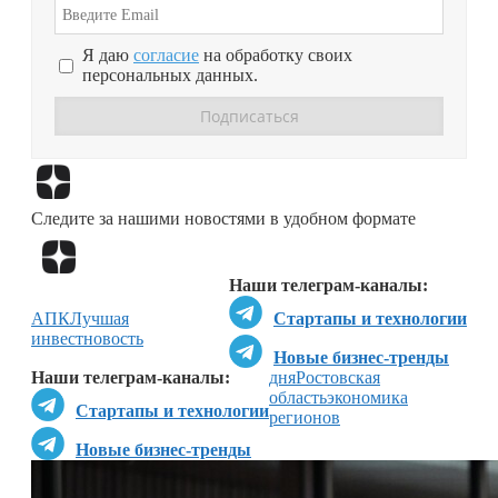
Я даю
согласие
на обработку своих
персональных данных.
Перейти в
Дзен
Следите за нашими новостями в удобном формате
Перейти в
Дзен
Наши телеграм-каналы:
АПК
Лучшая
Стартапы и технологии
инвестновость
Новые бизнес-тренды
Наши телеграм-каналы:
дня
Ростовская
область
экономика
Стартапы и технологии
регионов
Новые бизнес-тренды