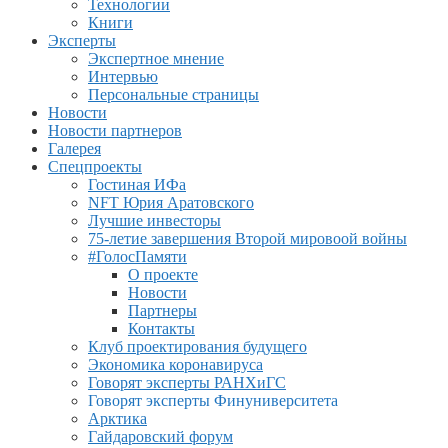
Технологии
Книги
Эксперты
Экспертное мнение
Интервью
Персональные страницы
Новости
Новости партнеров
Галерея
Спецпроекты
Гостиная ИФа
NFT Юрия Аратовского
Лучшие инвесторы
75-летие завершения Второй мировоой войны
#ГолосПамяти
О проекте
Новости
Партнеры
Контакты
Клуб проектирования будущего
Экономика коронавируса
Говорят эксперты РАНХиГС
Говорят эксперты Финуниверситета
Арктика
Гайдаровский форум