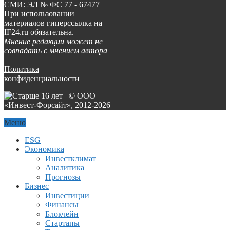
СМИ: ЭЛ № ФС 77 - 67477
При использовании
материалов гиперссылка на
IF24.ru обязательна.
Мнение редакции может не
совпадать с мнением автора
Политика
конфиденциальности
© ООО
«Инвест-Форсайт», 2012-
2026
Меню
ESG
Экономика
Инвестклимат
Аналитика
Прогнозы
Бизнес
Инвестиции
Финансы
Блокчейн
Стартапы