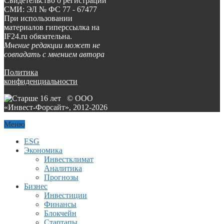
Свидетельство о регистрации
СМИ: ЭЛ № ФС 77 - 67477
При использовании
материалов гиперссылка на
IF24.ru обязательна.
Мнение редакции может не
совпадать с мнением автора
Политика
конфиденциальности
© ООО
«Инвест-Форсайт», 2012-
2026
Меню
ESG
Экономика
Инвестклимат
Аналитика
Прогнозы
Бизнес
Инвестиции
Финансы
Блокчейн
Стартапы