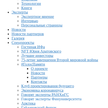
Технологии
Книги
Эксперты
Экспертное мнение
Интервью
Персональные страницы
Новости
Новости партнеров
Галерея
Спецпроекты
Гостиная ИФа
NFT Юрия Аратовского
Лучшие инвесторы
75-летие завершения Второй мировоой войны
#ГолосПамяти
О проекте
Новости
Партнеры
Контакты
Клуб проектирования будущего
Экономика коронавируса
Говорят эксперты РАНХиГС
Говорят эксперты Финуниверситета
Арктика
Гайдаровский форум