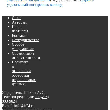
факторах риска для рубля
Следующая статья
Турции
удалось стабилизировать валюту
О нас
Авторам
Наши
партнеры
Контакты
Сотрудничество
Особое
уведомление
Ограничение
ответственности
Политика
в
отношении
обработки
персональных
данных
Учредитель: Генкин А. С.
Телефон редакции:
+7 (495)
003-9824
E-mail: info@if24.ru