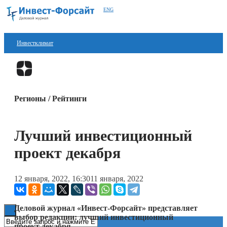
ENG
Инвестклимат
Финансы
Перейти в
Дзен
Инвестиции
Регионы / Рейтинги
Блокчейн
Стартапы
Лучший инвестиционный
Технологии
проект декабря
ESG
12 января, 2022, 16:30
11 января, 2022
Книги
Деловой журнал «Инвест-Форсайт» представляет
выбор редакции: лучший инвестиционный
проект декабря.