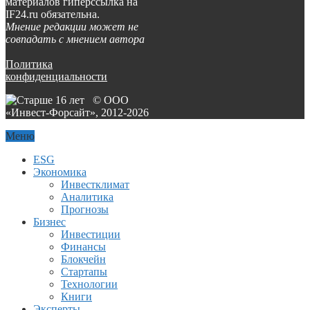
материалов гиперссылка на
IF24.ru обязательна.
Мнение редакции может не
совпадать с мнением автора
Политика
конфиденциальности
© ООО
«Инвест-Форсайт», 2012-
2026
Меню
ESG
Экономика
Инвестклимат
Аналитика
Прогнозы
Бизнес
Инвестиции
Финансы
Блокчейн
Стартапы
Технологии
Книги
Эксперты