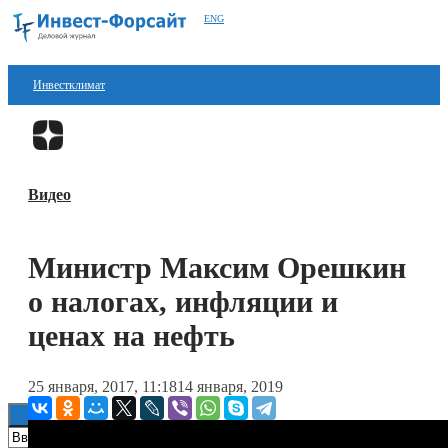
ENG
Инвестклимат
Финансы
Перейти в
Дзен
Инвестиции
Видео
Блокчейн
Стартапы
Министр Максим Орешкин
Технологии
о налогах, инфляции и
ESG
ценах на нефть
Книги
25 января, 2017, 11:18
14 января, 2019