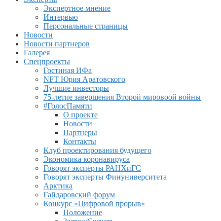
Экспертное мнение
Интервью
Персональные страницы
Новости
Новости партнеров
Галерея
Спецпроекты
Гостиная ИФа
NFT Юрия Аратовского
Лучшие инвесторы
75-летие завершения Второй мировоой войны
#ГолосПамяти
О проекте
Новости
Партнеры
Контакты
Клуб проектирования будущего
Экономика коронавируса
Говорят эксперты РАНХиГС
Говорят эксперты Финуниверситета
Арктика
Гайдаровский форум
Конкурс «Цифровой прорыв»
Положение