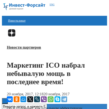
ENG
Инвестклимат
Финансы
Перейти в
Дзен
Инвестиции
Новости партнеров
Блокчейн
Стартапы
Маркетинг ICO набрал
Технологии
небывалую мощь в
ESG
последнее время!
Книги
20 ноября, 2017, 12:18
20 ноября, 2017
Об ICO говорят, как о сильном эффективном