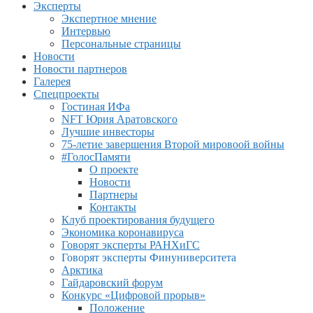
Эксперты
Экспертное мнение
Интервью
Персональные страницы
Новости
Новости партнеров
Галерея
Спецпроекты
Гостиная ИФа
NFT Юрия Аратовского
Лучшие инвесторы
75-летие завершения Второй мировоой войны
#ГолосПамяти
О проекте
Новости
Партнеры
Контакты
Клуб проектирования будущего
Экономика коронавируса
Говорят эксперты РАНХиГС
Говорят эксперты Финуниверситета
Арктика
Гайдаровский форум
Конкурс «Цифровой прорыв»
Положение