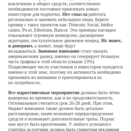
вовлечении в оборот средств, соответственно
необходимости постоянно привлекать новых
инвесторов для подпитки.
Нет смысла
работать
регионально и занимать небольшую нишу. Берите
пример с таких проектов как: Dimcoin, Social, bitdice
casino, Po.et, Ethereum, Bancor. Эти примеры наглядно
показывают огромную конверсию, расширение
аудитории, поступательное движение вперед.
Их знают,
и доверяют,
а значит, люди будут
вкладываться.
Значимое внимание
стоит оказать
американскому рынку, именно он генерирует большую
часть трафика в этой области (свыше 23%).
Подавляющее число участников и инвесторов находится
именно в этой зоне, поэтому их активность необходимо
принимать во внимание и ориентироваться на
их потребности.
Все маркетинговые мероприятия
должны быть чётко
выверены во времени, как и их продолжительность.
Оптимальным считается срок 26-28 дней. При этом,
бюджет компании также должен быть детально
распланирован, иначе возникает перераспределение
средств и возникают дополнительные траты. Подчас
они могут быть критичными. У любого успешного
стартапа за плечами должна быть грамотная рекламная