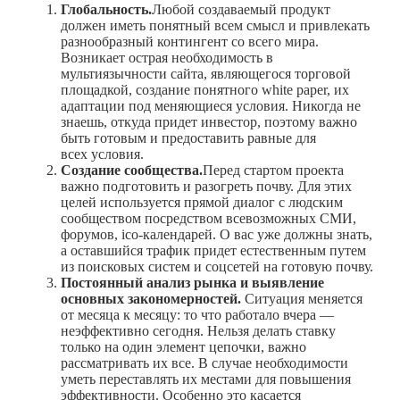
Глобальность.
Любой создаваемый продукт
должен иметь понятный всем смысл и привлекать
разнообразный контингент со всего мира.
Возникает острая необходимость в
мультиязычности сайта, являющегося торговой
площадкой, создание понятного white paper, их
адаптации под меняющиеся условия. Никогда не
знаешь, откуда придет инвестор, поэтому важно
быть готовым и предоставить равные для
всех условия.
Создание сообщества.
Перед стартом проекта
важно подготовить и разогреть почву. Для этих
целей используется прямой диалог с людским
сообществом посредством всевозможных СМИ,
форумов, ico-календарей. О вас уже должны знать,
а оставшийся трафик придет естественным путем
из поисковых систем и соцсетей на готовую почву.
Постоянный анализ рынка и выявление
основных закономерностей.
Ситуация меняется
от месяца к месяцу: то что работало вчера —
неэффективно сегодня. Нельзя делать ставку
только на один элемент цепочки, важно
рассматривать их все. В случае необходимости
уметь переставлять их местами для повышения
эффективности. Особенно это касается