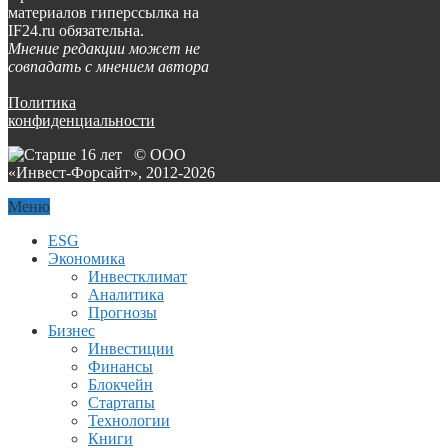
материалов гиперссылка на
IF24.ru обязательна.
Мнение редакции может не
совпадать с мнением автора
Политика
конфиденциальности
© ООО
«Инвест-Форсайт», 2012-
2026
Меню
ESG
Экономика
Инвестклимат
Аналитика
Прогнозы
Бизнес
Инвестиции
Финансы
Блокчейн
Стартапы
Технологии
Книги