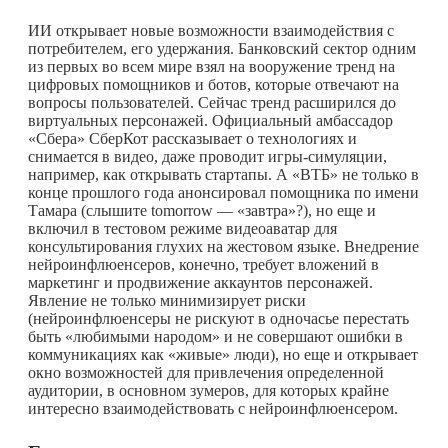
ИИ открывает новые возможности взаимодействия с
потребителем, его удержания. Банковский сектор одним
из первых во всем мире взял на вооружение тренд на
цифровых помощников и ботов, которые отвечают на
вопросы пользователей. Сейчас тренд расширился до
виртуальных персонажей. Официальный амбассадор
«Сбера» СберКот рассказывает о технологиях и
снимается в видео, даже проводит игры-симуляции,
например, как открывать стартапы. А «ВТБ» не только в
конце прошлого года анонсировал помощника по имени
Тамара (слышите tomorrow — «завтра»?), но еще и
включил в тестовом режиме видеоаватар для
консультирования глухих на жестовом языке. Внедрение
нейроинфлюенсеров, конечно, требует вложений в
маркетинг и продвижение аккаунтов персонажей.
Явление не только минимизирует риски
(нейроинфлюенсеры не рискуют в одночасье перестать
быть «любимыми народом» и не совершают ошибки в
коммуникациях как «живые» люди), но еще и открывает
окно возможностей для привлечения определенной
аудитории, в основном зумеров, для которых крайне
интересно взаимодействовать с нейроинфлюенсером.