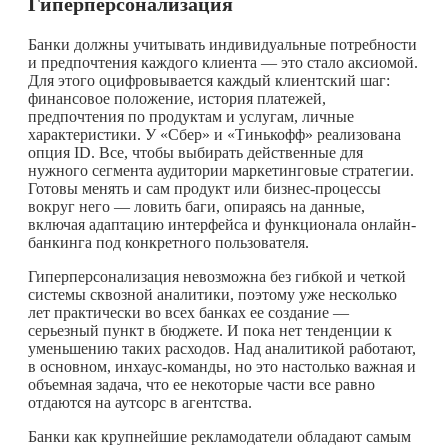
Гиперперсонализация
Банки должны учитывать индивидуальные потребности
и предпочтения каждого клиента — это стало аксиомой.
Для этого оцифровывается каждый клиентский шаг:
финансовое положение, история платежей,
предпочтения по продуктам и услугам, личные
характеристики. У «Сбер» и «Тинькофф» реализована
опция ID. Все, чтобы выбирать действенные для
нужного сегмента аудитории маркетинговые стратегии.
Готовы менять и сам продукт или бизнес-процессы
вокруг него — ловить баги, опираясь на данные,
включая адаптацию интерфейса и функционала онлайн-
банкинга под конкретного пользователя.
Гиперперсонализация невозможна без гибкой и четкой
системы сквозной аналитики, поэтому уже несколько
лет практически во всех банках ее создание —
серьезный пункт в бюджете. И пока нет тенденции к
уменьшению таких расходов. Над аналитикой работают,
в основном, инхаус-команды, но это настолько важная и
объемная задача, что ее некоторые части все равно
отдаются на аутсорс в агентства.
Банки как крупнейшие рекламодатели обладают самым