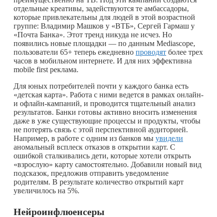
отдельные креативы, задействуются те амбассадоры,
которые привлекательны для людей в этой возрастной
группе: Владимир Машков у «ВТБ», Сергей Гармаш у
«Почта Банка». Этот тренд никуда не исчез. Но
появились новые площадки — по данным Mediascope,
пользователи 65+ теперь ежедневно
проводят
более трех
часов в мобильном интернете. И для них эффективна
mobile first реклама.
Для юных потребителей почти у каждого банка есть
«детская карта». Работа с ними ведется в рамках онлайн-
и офлайн-кампаний, и проводится тщательный анализ
результатов. Банки готовы активно вносить изменения
даже в уже существующие процессы и продукты, чтобы
не потерять связь с этой перспективной аудиторией.
Например, в работе с одним из банков мы
увидели
аномальный всплеск отказов в открытии карт. С
ошибкой сталкивались дети, которые хотели открыть
«взрослую» карту самостоятельно. Добавили новый вид
подсказок, предложив отправить уведомление
родителям. В результате количество открытий карт
увеличилось на 5%.
Нейроинфлюенсеры