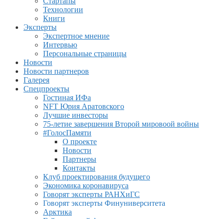
Стартапы
Технологии
Книги
Эксперты
Экспертное мнение
Интервью
Персональные страницы
Новости
Новости партнеров
Галерея
Спецпроекты
Гостиная ИФа
NFT Юрия Аратовского
Лучшие инвесторы
75-летие завершения Второй мировоой войны
#ГолосПамяти
О проекте
Новости
Партнеры
Контакты
Клуб проектирования будущего
Экономика коронавируса
Говорят эксперты РАНХиГС
Говорят эксперты Финуниверситета
Арктика