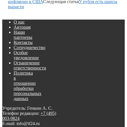
инфляции в США
Следующая статья
У рубля есть шансы
вырасти
О нас
Авторам
Наши
партнеры
Контакты
Сотрудничество
Особое
уведомление
Ограничение
ответственности
Политика
в
отношении
обработки
персональных
данных
Учредитель: Генкин А. С.
Телефон редакции:
+7 (495)
003-9824
E-mail: info@if24.ru