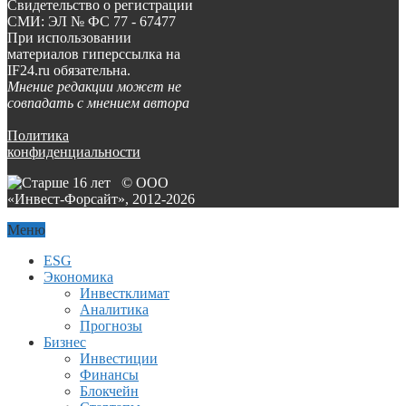
Свидетельство о регистрации
СМИ: ЭЛ № ФС 77 - 67477
При использовании
материалов гиперссылка на
IF24.ru обязательна.
Мнение редакции может не
совпадать с мнением автора
Политика
конфиденциальности
© ООО
«Инвест-Форсайт», 2012-
2026
Меню
ESG
Экономика
Инвестклимат
Аналитика
Прогнозы
Бизнес
Инвестиции
Финансы
Блокчейн