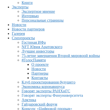
Книги
Эксперты
Экспертное мнение
Интервью
Персональные страницы
Новости
Новости партнеров
Галерея
Спецпроекты
Гостиная ИФа
NFT Юрия Аратовского
Лучшие инвесторы
75-летие завершения Второй мировоой войны
#ГолосПамяти
О проекте
Новости
Партнеры
Контакты
Клуб проектирования будущего
Экономика коронавируса
Говорят эксперты РАНХиГС
Говорят эксперты Финуниверситета
Арктика
Гайдаровский форум
Конкурс «Цифровой прорыв»