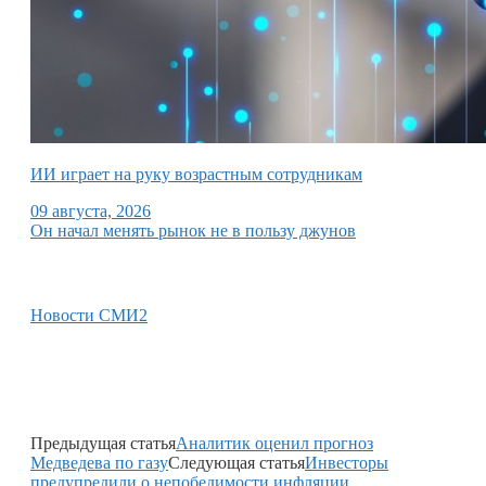
ИИ играет на руку возрастным сотрудникам
09 августа, 2026
Он начал менять рынок не в пользу джунов
Новости СМИ2
Предыдущая статья
Аналитик оценил прогноз
Медведева по газу
Следующая статья
Инвесторы
предупредили о непобедимости инфляции