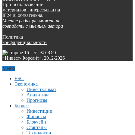
При использовании
материалов гиперссылка на
IF24.ru обязательна.
Мнение редакции может не
совпадать с мнением автора
Политика
конфиденциальности
© ООО
«Инвест-Форсайт», 2012-
2026
Меню
ESG
Экономика
Инвестклимат
Аналитика
Прогнозы
Бизнес
Инвестиции
Финансы
Блокчейн
Стартапы
Технологии