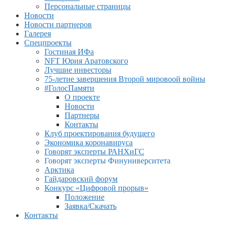
Персональные страницы
Новости
Новости партнеров
Галерея
Спецпроекты
Гостиная ИФа
NFT Юрия Аратовского
Лучшие инвесторы
75-летие завершения Второй мировоой войны
#ГолосПамяти
О проекте
Новости
Партнеры
Контакты
Клуб проектирования будущего
Экономика коронавируса
Говорят эксперты РАНХиГС
Говорят эксперты Финуниверситета
Арктика
Гайдаровский форум
Конкурс «Цифровой прорыв»
Положение
Заявка/Скачать
Контакты