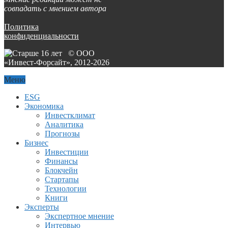
совпадать с мнением автора
Политика
конфиденциальности
© ООО
«Инвест-Форсайт», 2012-
2026
Меню
ESG
Экономика
Инвестклимат
Аналитика
Прогнозы
Бизнес
Инвестиции
Финансы
Блокчейн
Стартапы
Технологии
Книги
Эксперты
Экспертное мнение
Интервью