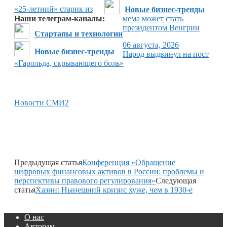
«25-летний» старик из
Новые бизнес-тренды
Наши телеграм-каналы:
мема может стать
президентом Венгрии
Стартапы и технологии
06 августа, 2026
Новые бизнес-тренды
Народ выдвинул на пост
«Гарольда, скрывающего боль»
Новости СМИ2
Предыдущая статья
Конференция «Обращение
цифровых финансовых активов в России: проблемы и
перспективы правового регулирования»
Следующая
статья
Хазин: Нынешний кризис хуже, чем в 1930-е
О нас
Авторам