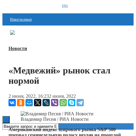
ENG
Инвестклимат
Финансы
Перейти в
Дзен
Инвестиции
Новости
Блокчейн
«Медвежий» рынок стал
Стартапы
нормой
Технологии
ESG
2 июня, 2022, 16:23
2 июня, 2022
Книги
Владимир Песня / РИА Новости
Американский индекс широкого рынка S&P 500
прервал семинедельную полосу неудач на прошлой