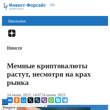
ENG
Инвестклимат
Финансы
Перейти в
Дзен
Инвестиции
Новости
Блокчейн
Стартапы
Мемные криптовалюты
Технологии
растут, несмотря на крах
ESG
рынка
Книги
24 июня, 2022, 14:07
24 июня, 2022