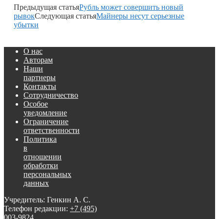
Предыдущая статья
Рубль может совершить новый
рывок
Следующая статья
Майнеры несут серьезные
убытки
О нас
Авторам
Наши
партнеры
Контакты
Сотрудничество
Особое
уведомление
Ограничение
ответственности
Политика
в
отношении
обработки
персональных
данных
Учредитель: Генкин А. С.
Телефон редакции:
+7 (495)
003-9824