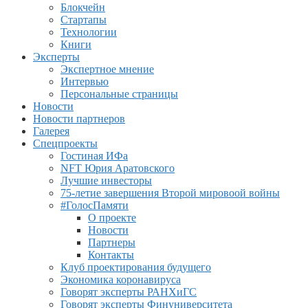
Блокчейн
Стартапы
Технологии
Книги
Эксперты
Экспертное мнение
Интервью
Персональные страницы
Новости
Новости партнеров
Галерея
Спецпроекты
Гостиная ИФа
NFT Юрия Аратовского
Лучшие инвесторы
75-летие завершения Второй мировоой войны
#ГолосПамяти
О проекте
Новости
Партнеры
Контакты
Клуб проектирования будущего
Экономика коронавируса
Говорят эксперты РАНХиГС
Говорят эксперты Финуниверситета