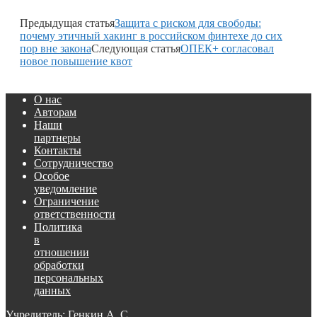
Предыдущая статья
Защита с риском для свободы:
почему этичный хакинг в российском финтехе до сих
пор вне закона
Следующая статья
ОПЕК+ согласовал
новое повышение квот
О нас
Авторам
Наши
партнеры
Контакты
Сотрудничество
Особое
уведомление
Ограничение
ответственности
Политика
в
отношении
обработки
персональных
данных
Учредитель: Генкин А. С.