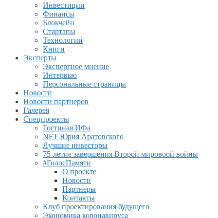
Инвестиции
Финансы
Блокчейн
Стартапы
Технологии
Книги
Эксперты
Экспертное мнение
Интервью
Персональные страницы
Новости
Новости партнеров
Галерея
Спецпроекты
Гостиная ИФа
NFT Юрия Аратовского
Лучшие инвесторы
75-летие завершения Второй мировоой войны
#ГолосПамяти
О проекте
Новости
Партнеры
Контакты
Клуб проектирования будущего
Экономика коронавируса