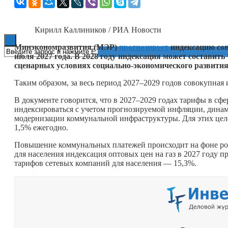
Книги
Кирилл Каллиников / РИА Новости
Минэкономразвития (МЭР)
прогнозирует
индексацию сов
июля 2027 года. В 2028 году индексация может составить
сценарных условиях социально-экономического развития 
Таким образом, за весь период 2027–2029 годов совокупна
В документе говорится, что в 2027–2029 годах тарифы в сф
индексироваться с учетом прогнозируемой инфляции, динам
модернизации коммунальной инфраструктуры. Для этих цел
1,5% ежегодно.
Повышение коммунальных платежей происходит на фоне рос
для населения индексация оптовых цен на газ в 2027 году п
тарифов сетевых компаний для населения — 15,3%.