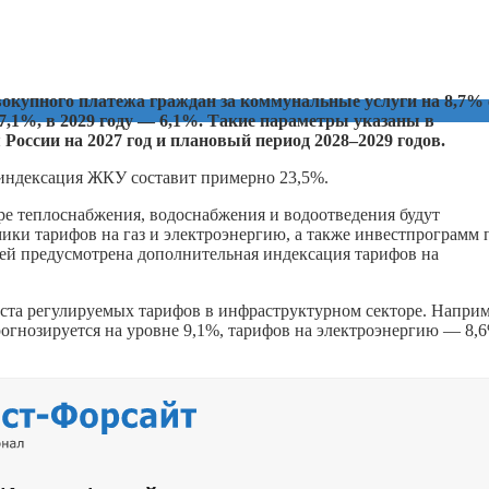
окупного платежа граждан за коммунальные услуги на 8,7% 
 7,1%, в 2029 году — 6,1%. Такие параметры указаны в
России на 2027 год и плановый период 2028–2029 годов.
я индексация ЖКУ составит примерно 23,5%.
ере теплоснабжения, водоснабжения и водоотведения будут
ики тарифов на газ и электроэнергию, а также инвестпрограмм 
ей предусмотрена дополнительная индексация тарифов на
та регулируемых тарифов в инфраструктурном секторе. Наприм
рогнозируется на уровне 9,1%, тарифов на электроэнергию — 8,6