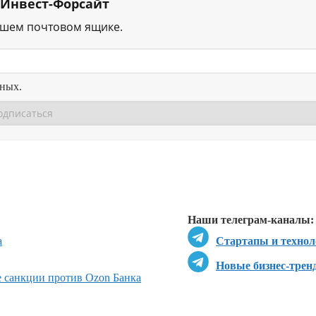
 Инвест-Форсайт
ашем почтовом ящике.
нных.
Перейти в
Перейти в
Д
Наши телеграм-каналы:
а
Стартапы и технол
Новые бизнес-трен
 санкции против Ozon Банка