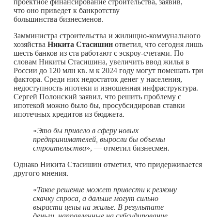
проектное финансирование строительства, заявив,
что оно приведет к банкротству
большинства бизнесменов.
Замминистра строительства и жилищно-коммунального
хозяйства
Никита Стасишин
ответил, что сегодня лишь
шесть банков из ста работают с эскроу-счетами. По
словам Никиты Стасишина, увеличить ввод жилья в
России до 120 млн кв. м к 2024 году могут помешать три
фактора. Среди них недостаток денег у населения,
недоступность ипотеки и изношенная инфраструктура.
Сергей Полонский заявил, что решить проблему с
ипотекой можно было бы, просубсидировав ставки
ипотечных кредитов из бюджета.
«
Это бы привело в сферу новых
предпринимателей, выросли бы объемы
строительства
», — отметил бизнесмен.
Однако Никита Стасишин отметил, что придерживается
другого мнения.
«
Такое решение может привести к резкому
скачку спроса, а дальше могут сильно
вырасти цены на жилье. В результате
деньги, направленные на субсидирование