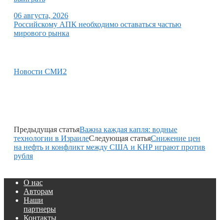
06 августа, 2026
Российскому АПК необходимо оставаться частью
мирового рынка
Новости СМИ2
Предыдущая статья
Важна каждая капля: водные
технологии в Израиле
Следующая статья
Снижение цен
на нефть и конфликт между США и КНР играют против
рубля
О нас
Авторам
Наши
партнеры
Контакты