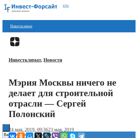
ENG
Инвестклимат
Финансы
Перейти в
Дзен
Инвестиции
Инвестклимат
,
Новости
Блокчейн
Стартапы
Мэрия Москвы ничего не
Технологии
делает для строительной
ESG
отрасли — Сергей
Полонский
Книги
24 мая, 2019, 09:36
23 мая, 2019