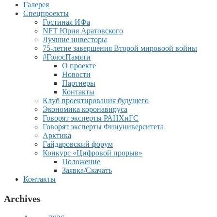
Галерея
Спецпроекты
Гостиная ИФа
NFT Юрия Аратовского
Лучшие инвесторы
75-летие завершения Второй мировоой войны
#ГолосПамяти
О проекте
Новости
Партнеры
Контакты
Клуб проектирования будущего
Экономика коронавируса
Говорят эксперты РАНХиГС
Говорят эксперты Финуниверситета
Арктика
Гайдаровский форум
Конкурс «Цифровой прорыв»
Положение
Заявка/Скачать
Контакты
Archives