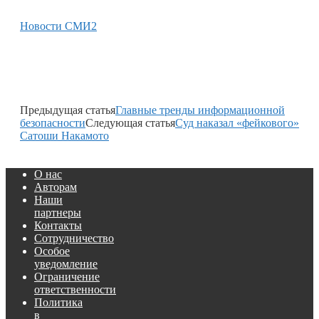
Новости СМИ2
Предыдущая статья
Главные тренды информационной
безопасности
Следующая статья
Суд наказал «фейкового»
Сатоши Накамото
О нас
Авторам
Наши
партнеры
Контакты
Сотрудничество
Особое
уведомление
Ограничение
ответственности
Политика
в