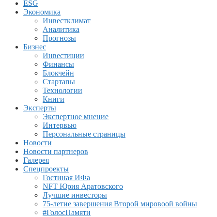
ESG
Экономика
Инвестклимат
Аналитика
Прогнозы
Бизнес
Инвестиции
Финансы
Блокчейн
Стартапы
Технологии
Книги
Эксперты
Экспертное мнение
Интервью
Персональные страницы
Новости
Новости партнеров
Галерея
Спецпроекты
Гостиная ИФа
NFT Юрия Аратовского
Лучшие инвесторы
75-летие завершения Второй мировоой войны
#ГолосПамяти