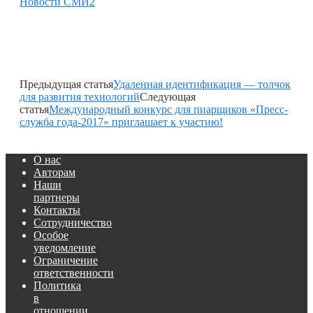
Новости СМИ2
Предыдущая статья
Удаленная идентификация — толчок
для развития технологий
Следующая
статья
Международный конкурс для пиарщиков «Пресс-
служба года-2017» приглашает к участию!
О нас
Авторам
Наши
партнеры
Контакты
Сотрудничество
Особое
уведомление
Ограничение
ответственности
Политика
в
отношении