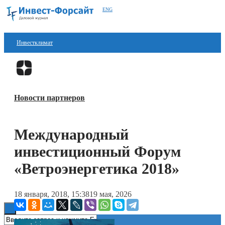
ENG
Инвестклимат
Финансы
Перейти в
Дзен
Инвестиции
Новости партнеров
Блокчейн
Стартапы
Международный
Технологии
инвестиционный Форум
ESG
«Ветроэнергетика 2018»
Книги
18 января, 2018, 15:38
19 мая, 2026