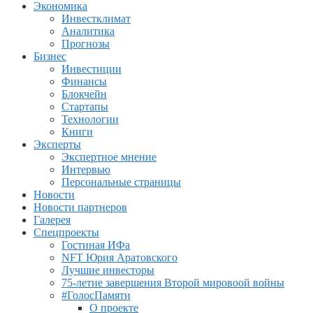
Экономика
Инвестклимат
Аналитика
Прогнозы
Бизнес
Инвестиции
Финансы
Блокчейн
Стартапы
Технологии
Книги
Эксперты
Экспертное мнение
Интервью
Персональные страницы
Новости
Новости партнеров
Галерея
Спецпроекты
Гостиная ИФа
NFT Юрия Аратовского
Лучшие инвесторы
75-летие завершения Второй мировоой войны
#ГолосПамяти
О проекте