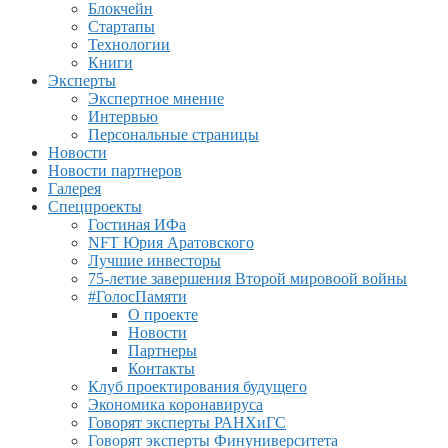
Блокчейн
Стартапы
Технологии
Книги
Эксперты
Экспертное мнение
Интервью
Персональные страницы
Новости
Новости партнеров
Галерея
Спецпроекты
Гостиная ИФа
NFT Юрия Аратовского
Лучшие инвесторы
75-летие завершения Второй мировоой войны
#ГолосПамяти
О проекте
Новости
Партнеры
Контакты
Клуб проектирования будущего
Экономика коронавируса
Говорят эксперты РАНХиГС
Говорят эксперты Финуниверситета