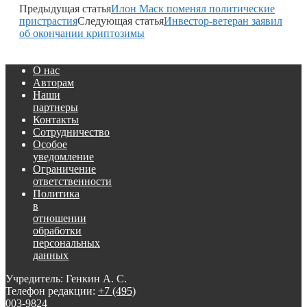
Предыдущая статья
Илон Маск поменял политические
пристрастия
Следующая статья
Инвестор-ветеран заявил
об окончании криптозимы
О нас
Авторам
Наши
партнеры
Контакты
Сотрудничество
Особое
уведомление
Ограничение
ответственности
Политика
в
отношении
обработки
персональных
данных
Учредитель: Генкин А. С.
Телефон редакции:
+7 (495)
003-9824