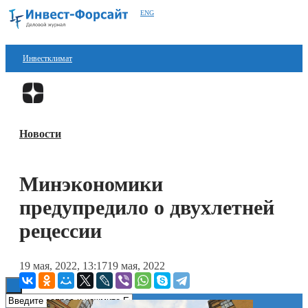
ENG
Инвестклимат
Финансы
Перейти в
Дзен
Инвестиции
Новости
Блокчейн
Стартапы
Минэкономики
Технологии
предупредило о двухлетней
ESG
рецессии
Книги
19 мая, 2022, 13:17
19 мая, 2022