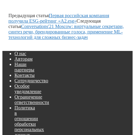
Предыдущая статья
Первая российская компания
получила ESG-рейтинг «A2.esg»
Следующая
статья
Conversations'21 Moscow: виртуальные секретари,
синтез речи, брендированные голоса, применение ML-
технологий для сложных бизнес-задач
О нас
Авторам
Наши
партнеры
Контакты
Сотрудничество
Особое
уведомление
Ограничение
ответственности
Политика
в
отношении
обработки
персональных
данных