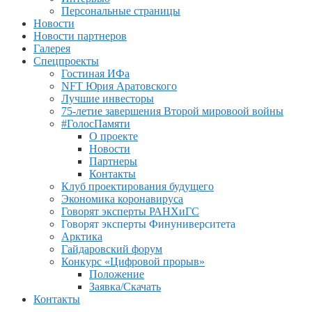
Персональные страницы
Новости
Новости партнеров
Галерея
Спецпроекты
Гостиная ИФа
NFT Юрия Аратовского
Лучшие инвесторы
75-летие завершения Второй мировоой войны
#ГолосПамяти
О проекте
Новости
Партнеры
Контакты
Клуб проектирования будущего
Экономика коронавируса
Говорят эксперты РАНХиГС
Говорят эксперты Финуниверситета
Арктика
Гайдаровский форум
Конкурс «Цифровой прорыв»
Положение
Заявка/Скачать
Контакты