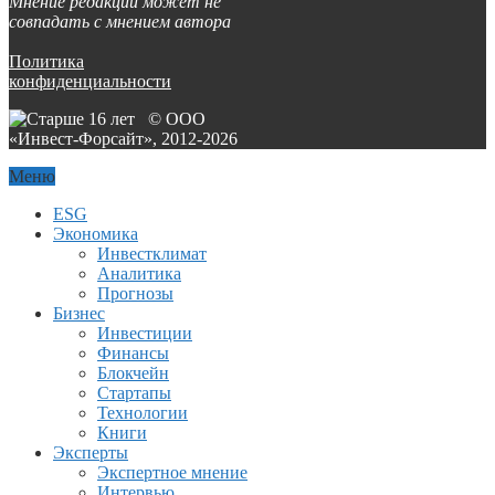
Мнение редакции может не
совпадать с мнением автора
Политика
конфиденциальности
© ООО
«Инвест-Форсайт», 2012-
2026
Меню
ESG
Экономика
Инвестклимат
Аналитика
Прогнозы
Бизнес
Инвестиции
Финансы
Блокчейн
Стартапы
Технологии
Книги
Эксперты
Экспертное мнение
Интервью