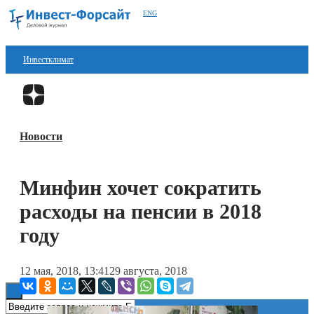
ENG
Инвестклимат
Финансы
Перейти в
Дзен
Инвестиции
Новости
Блокчейн
Стартапы
Минфин хочет сократить
Технологии
расходы на пенсии в 2018
ESG
году
Книги
12 мая, 2018, 13:41
29 августа, 2018