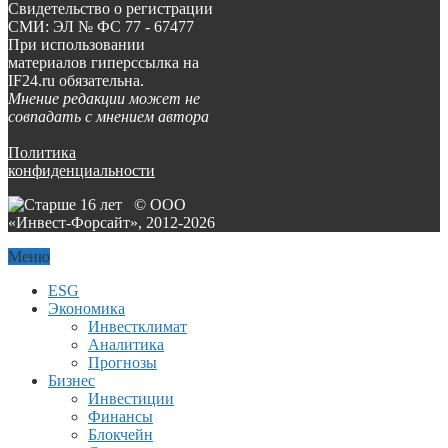
Свидетельство о регистрации
СМИ: ЭЛ № ФС 77 - 67477
При использовании
материалов гиперссылка на
IF24.ru обязательна.
Мнение редакции может не
совпадать с мнением автора
Политика
конфиденциальности
© ООО
«Инвест-Форсайт», 2012-
2026
Меню
ESG
Экономика
Инвестклимат
Аналитика
Прогнозы
Бизнес
Инвестиции
Финансы
Блокчейн