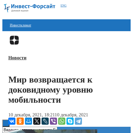
ENG
Инвестклимат
Финансы
Перейти в
Дзен
Инвестиции
Новости
Блокчейн
Стартапы
Мир возвращается к
Технологии
доковидному уровню
ESG
мобильности
Книги
10 декабря, 2021, 18:21
10 декабря, 2021