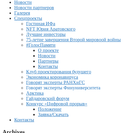
Новости
Новости партнеров
Галерея
Спецпроекты
Гостиная ИФа
NFT Юрия Аратовского
Лучшие инвесторы
75-летие завершения Второй мировоой войны
#ГолосПамяти
О проекте
Новости
Партнеры
Контакты
Клуб проектирования будущего
Экономика коронавируса
Говорят эксперты РАНХиГС
Говорят эксперты Финуниверситета
Арктика
Гайдаровский форум
Конкурс «Цифровой прорыв»
Положение
Заявка/Скачать
Контакты
Archives