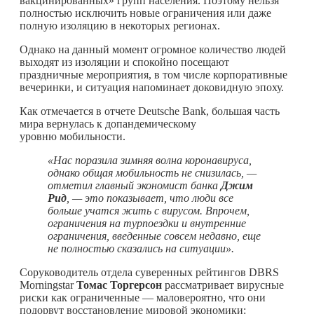
вакцинированных» групп населения. Поэтому нельзя
полностью исключить новые ограничения или даже
полную изоляцию в некоторых регионах.
Однако на данный момент огромное количество людей
выходят из изоляции и спокойно посещают
праздничные мероприятия, в том числе корпоративные
вечеринки, и ситуация напоминает доковидную эпоху.
Как отмечается в отчете Deutsche Bank, большая часть
мира вернулась к допандемическому
уровню мобильности.
«Нас поразила зимняя волна коронавируса,
однако общая мобильность не снизилась, —
отметил главный экономист банка
Джим
Рид
, — это показывает, что люди все
больше учатся жить с вирусом. Впрочем,
ограничения на турпоездки и внутренние
ограничения, введенные совсем недавно, еще
не полностью сказались на ситуации».
Соруководитель отдела суверенных рейтингов DBRS
Morningstar
Томас Торгерсон
рассматривает вирусные
риски как ограниченные — маловероятно, что они
подорвут восстановление мировой экономики: