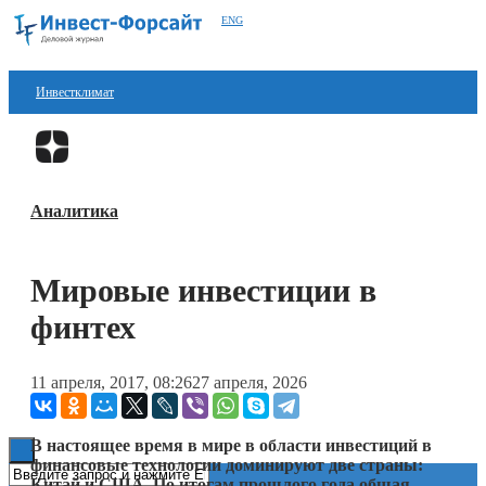
ENG
Инвестклимат
Финансы
Перейти в
Дзен
Инвестиции
Аналитика
Блокчейн
Стартапы
Мировые инвестиции в
Технологии
финтех
ESG
11 апреля, 2017, 08:26
27 апреля, 2026
Книги
В настоящее время в мире в области инвестиций в
финансовые технологии доминируют две страны:
Китай и США. По итогам прошлого года общая