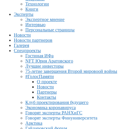
Технологии
Книги
Эксперты
Экспертное мнение
Интервью
Персональные страницы
Новости
Новости партнеров
Галерея
Спецпроекты
Гостиная ИФа
NFT Юрия Аратовского
Лучшие инвесторы
75-летие завершения Второй мировоой войны
#ГолосПамяти
О проекте
Новости
Партнеры
Контакты
Клуб проектирования будущего
Экономика коронавируса
Говорят эксперты РАНХиГС
Говорят эксперты Финуниверситета
Арктика
Гайдаровский форум