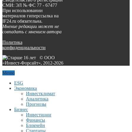
СМИ: ЭЛ № ФС 77 - 67477
При использовании
материалов гиперссылка на
IF24.ru обязательна.
Мнение редакции может не
совпадать с мнением автора
Политика
конфиденциальности
© ООО
«Инвест-Форсайт», 2012-
2026
Меню
ESG
Экономика
Инвестклимат
Аналитика
Прогнозы
Бизнес
Инвестиции
Финансы
Блокчейн
Стартапы