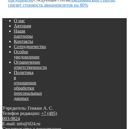
снизит стоимость авиаперелетов на 80%
О нас
Авторам
Наши
партнеры
Контакты
Сотрудничество
Особое
уведомление
Ограничение
ответственности
Политика
в
отношении
обработки
персональных
данных
Учредитель: Генкин А. С.
Телефон редакции:
+7 (495)
003-9824
E-mail: info@if24.ru
Свидетельство о регистрации