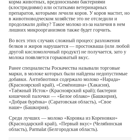
корма животных, вредоносными бактериями
(клостридиями) или остатками ветеринарных
препаратов, которыми лечили коров. У коров мастит, но
в животноводческом хозяйстве это не отследили и
продолжали дойку? Такое молоко из-за наличия в нем
лишних микроорганизмов также будет горчить.
Во всех этих случаях сложный процесс разложения
белков и жиров нарушается — простокваша (или любой
другой кисломолочный продукт) не получается, зато у
молока появляется горьковатый вкус.
Ранее специалисты Роскачества называли торговые
марки, в молоке которых были найдены недопустимые
добавки. Антибиотики содержало молоко «Нарада»
(Красноярский край), «Семёнишна» (Хакасия),
«Таёжный Исток» (Красноярский край); бактерии
кишечной палочки — «Белое облако» (Башкирия),
«Добрая бурёнка» (Саратовская область), «Свое
наше» (Башкирия).
Среди лучших — молоко «Коровка из Кореновки»
(Краснодарский край), «Первый вкус» (Челябинская
область), Parmalat (Белгородская область).