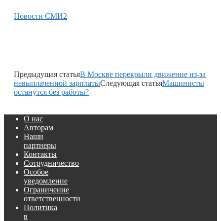
Новости СМИ2
Предыдущая статья
В Москве перекрыли движение из-за
невыплаченной зарплаты
Следующая статья
Машинисты
останутся без работы?
О нас
Авторам
Наши
партнеры
Контакты
Сотрудничество
Особое
уведомление
Ограничение
ответственности
Политика
в