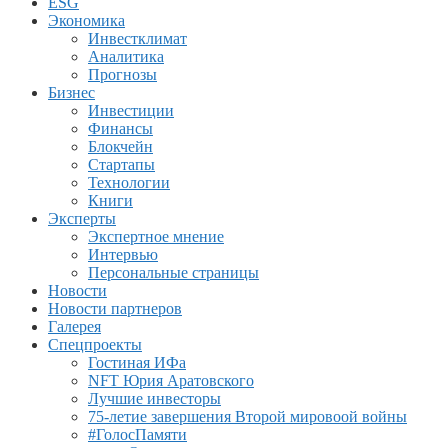
ESG
Экономика
Инвестклимат
Аналитика
Прогнозы
Бизнес
Инвестиции
Финансы
Блокчейн
Стартапы
Технологии
Книги
Эксперты
Экспертное мнение
Интервью
Персональные страницы
Новости
Новости партнеров
Галерея
Спецпроекты
Гостиная ИФа
NFT Юрия Аратовского
Лучшие инвесторы
75-летие завершения Второй мировоой войны
#ГолосПамяти