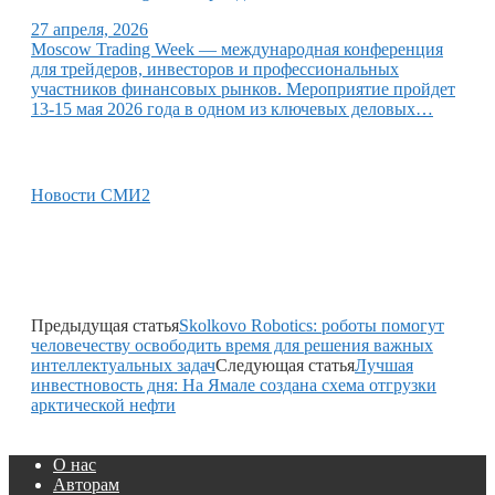
27 апреля, 2026
Moscow Trading Week — международная конференция
для трейдеров, инвесторов и профессиональных
участников финансовых рынков. Мероприятие пройдет
13-15 мая 2026 года в одном из ключевых деловых…
Новости СМИ2
Предыдущая статья
Skolkovo Robotics: роботы помогут
человечеству освободить время для решения важных
интеллектуальных задач
Следующая статья
Лучшая
инвестновость дня: На Ямале создана схема отгрузки
арктической нефти
О нас
Авторам