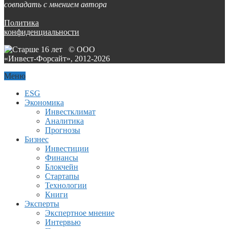
совпадать с мнением автора
Политика
конфиденциальности
© ООО
«Инвест-Форсайт», 2012-
2026
Меню
ESG
Экономика
Инвестклимат
Аналитика
Прогнозы
Бизнес
Инвестиции
Финансы
Блокчейн
Стартапы
Технологии
Книги
Эксперты
Экспертное мнение
Интервью