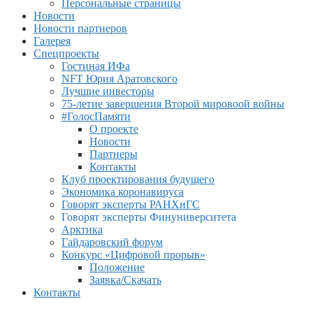
Персональные страницы
Новости
Новости партнеров
Галерея
Спецпроекты
Гостиная ИФа
NFT Юрия Аратовского
Лучшие инвесторы
75-летие завершения Второй мировоой войны
#ГолосПамяти
О проекте
Новости
Партнеры
Контакты
Клуб проектирования будущего
Экономика коронавируса
Говорят эксперты РАНХиГС
Говорят эксперты Финуниверситета
Арктика
Гайдаровский форум
Конкурс «Цифровой прорыв»
Положение
Заявка/Скачать
Контакты