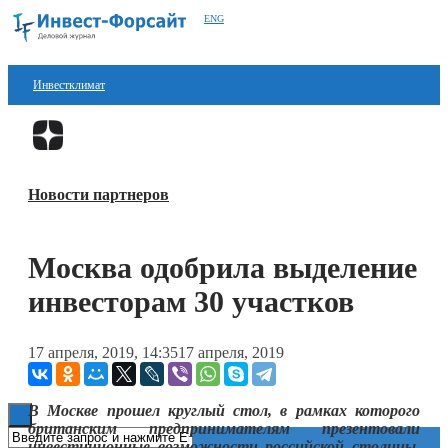
ENG
Инвестклимат
Финансы
Перейти в
Дзен
Инвестиции
Новости партнеров
Блокчейн
Стартапы
Москва одобрила выделение
Технологии
инвесторам 30 участков
ESG
17 апреля, 2019, 14:35
17 апреля, 2019
Книги
В Москве прошел круглый стол, в рамках которого
британским предпринимателям презентовали
инвестиционные возможности российской столицы.