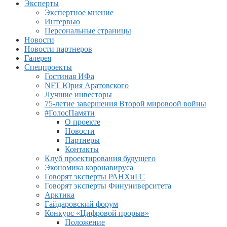
Эксперты
Экспертное мнение
Интервью
Персональные страницы
Новости
Новости партнеров
Галерея
Спецпроекты
Гостиная ИФа
NFT Юрия Аратовского
Лучшие инвесторы
75-летие завершения Второй мировоой войны
#ГолосПамяти
О проекте
Новости
Партнеры
Контакты
Клуб проектирования будущего
Экономика коронавируса
Говорят эксперты РАНХиГС
Говорят эксперты Финуниверситета
Арктика
Гайдаровский форум
Конкурс «Цифровой прорыв»
Положение