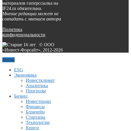
материалов гиперссылка на
IF24.ru обязательна.
Мнение редакции может не
совпадать с мнением автора
Политика
конфиденциальности
© ООО
«Инвест-Форсайт», 2012-
2026
Меню
ESG
Экономика
Инвестклимат
Аналитика
Прогнозы
Бизнес
Инвестиции
Финансы
Блокчейн
Стартапы
Технологии
Книги