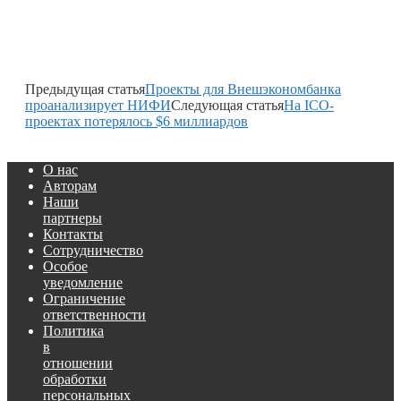
Предыдущая статья
Проекты для Внешэкономбанка
проанализирует НИФИ
Следующая статья
На ICO-
проектах потерялось $6 миллиардов
О нас
Авторам
Наши
партнеры
Контакты
Сотрудничество
Особое
уведомление
Ограничение
ответственности
Политика
в
отношении
обработки
персональных