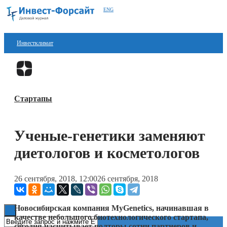
ENG
Инвестклимат
Финансы
Перейти в
Дзен
Инвестиции
Стартапы
Блокчейн
Стартапы
Ученые-генетики заменяют
Технологии
диетологов и косметологов
ESG
26 сентября, 2018, 12:00
26 сентября, 2018
Книги
Новосибирская компания MyGenetics, начинавшая в
качестве небольшого биотехнологического стартапа,
сегодня насчитывает полторы сотни партнеров и