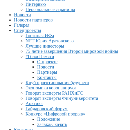
Интервью
Персональные страницы
Новости
Новости партнеров
Галерея
Спецпроекты
Гостиная ИФа
NFT Юрия Аратовского
Лучшие инвесторы
75-летие завершения Второй мировоой войны
#ГолосПамяти
О проекте
Новости
Партнеры
Контакты
Клуб проектирования будущего
Экономика коронавируса
Говорят эксперты РАНХиГС
Говорят эксперты Финуниверситета
Арктика
Гайдаровский форум
Конкурс «Цифровой прорыв»
Положение
Заявка/Скачать
Контакты