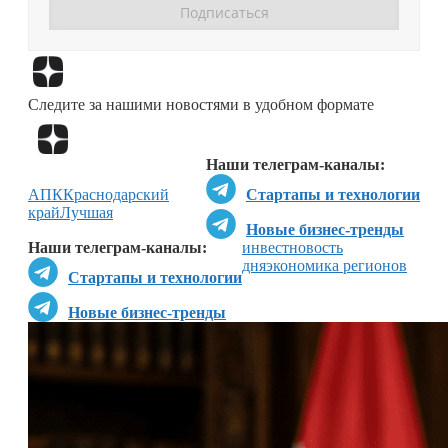
Перейти в
Дзен
Следите за нашими новостями в удобном формате
Перейти в
Дзен
Наши телеграм-каналы:
АПК
Краснодарский
Стартапы и технологии
край
Лучшая
Новые бизнес-тренды
Наши телеграм-каналы:
инвестновость
дня
экономика регионов
Стартапы и технологии
Новые бизнес-тренды