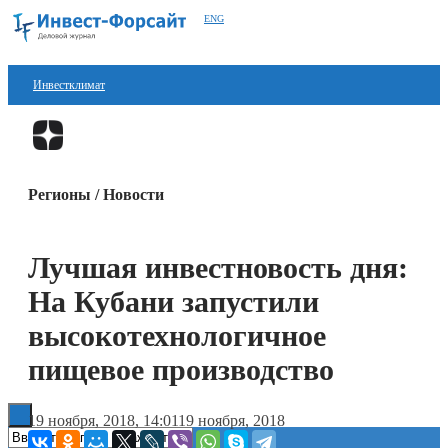
ENG
Инвестклимат
Финансы
Перейти в
Дзен
Инвестиции
Регионы / Новости
Блокчейн
Стартапы
Лучшая инвестновость дня:
Технологии
На Кубани запустили
ESG
высокотехнологичное
пищевое производство
Книги
19 ноября, 2018, 14:01
19 ноября, 2018