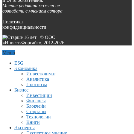
IF24.ru обязательна.
Мнение редакции может не
совпадать с мнением автора
Политика
конфиденциальности
© ООО
«Инвест-Форсайт», 2012-
2026
Меню
ESG
Экономика
Инвестклимат
Аналитика
Прогнозы
Бизнес
Инвестиции
Финансы
Блокчейн
Стартапы
Технологии
Книги
Эксперты
Экспертное мнение