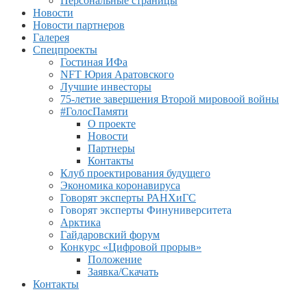
Персональные страницы
Новости
Новости партнеров
Галерея
Спецпроекты
Гостиная ИФа
NFT Юрия Аратовского
Лучшие инвесторы
75-летие завершения Второй мировоой войны
#ГолосПамяти
О проекте
Новости
Партнеры
Контакты
Клуб проектирования будущего
Экономика коронавируса
Говорят эксперты РАНХиГС
Говорят эксперты Финуниверситета
Арктика
Гайдаровский форум
Конкурс «Цифровой прорыв»
Положение
Заявка/Скачать
Контакты