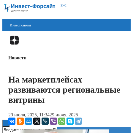
ENG
Инвестклимат
Финансы
Перейти в
Дзен
Инвестиции
Новости
Блокчейн
Стартапы
На маркетплейсах
Технологии
развиваются региональные
ESG
витрины
Книги
29 июля, 2025, 11:34
29 июля, 2025