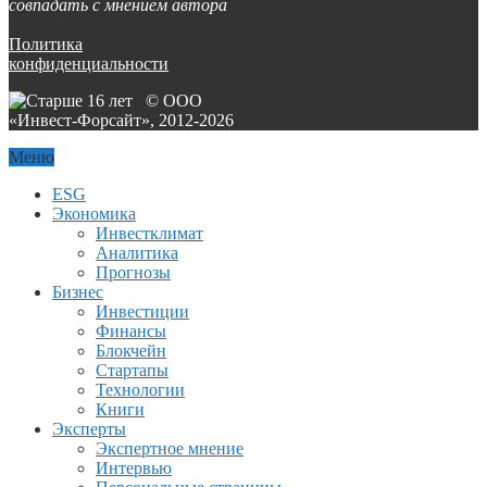
совпадать с мнением автора
Политика
конфиденциальности
© ООО
«Инвест-Форсайт», 2012-
2026
Меню
ESG
Экономика
Инвестклимат
Аналитика
Прогнозы
Бизнес
Инвестиции
Финансы
Блокчейн
Стартапы
Технологии
Книги
Эксперты
Экспертное мнение
Интервью