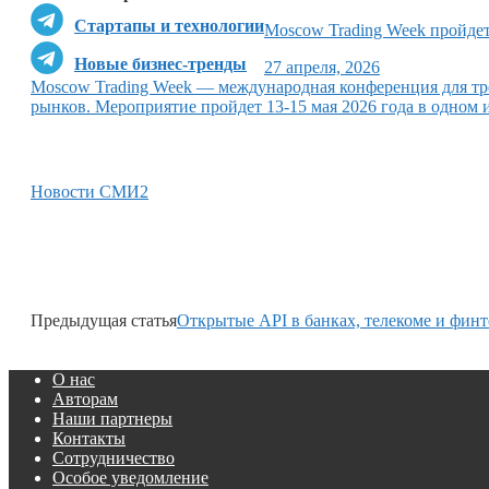
Стартапы и технологии
Moscow Trading Week пройдет
Новые бизнес-тренды
27 апреля, 2026
Moscow Trading Week — международная конференция для тр
рынков. Мероприятие пройдет 13-15 мая 2026 года в одном
Новости СМИ2
Предыдущая статья
Открытые API в банках, телекоме и финт
О нас
Авторам
Наши партнеры
Контакты
Сотрудничество
Особое уведомление