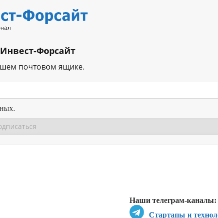
 Инвест-Форсайт
ашем почтовом ящике.
нных.
Перейти в
Перейти в
Д
Наши телеграм-каналы:
Стартапы и технол