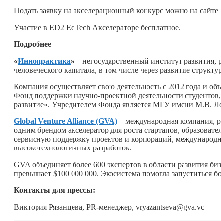
Подать заявку на акселерационный конкурс можно на сайте
Участие в ED2 EdTech Акселераторе бесплатное.
Подробнее
«
Иннопрактика
»
– негосударственный институт развития,
человеческого капитала, в том числе через развитие струк
Компания осуществляет свою деятельность с 2012 года и о
Фонд поддержки научно-проектной деятельности студентов
развитие». Учредителем Фонда является МГУ имени М.В. Л
Global Venture Alliance (GVA)
– международная компания, р
одним брендом акселератор для роста стартапов, образоват
сервисную поддержку проектов и корпораций, международны
высокотехнологичных разработок.
GVA объединяет более 600 экспертов в области развития б
превышает $100 000 000. Экосистема помогла запуститься бо
Контакты для прессы:
Виктория Рязанцева, PR-менеджер, vryazantseva@gva.vc