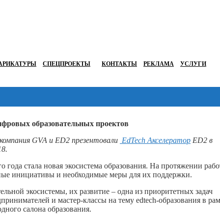
АРИКАТУРЫ
СПЕЦПРОЕКТЫ
КОНТАКТЫ
РЕКЛАМА
УСЛУГИ
ифровых образовательных проектов
компания
GVA
и
ED
2 презентовали
EdTech
Акселератор
ED2
в
8.
года стала новая экосистема образования. На протяжении раб
ные инициативы и необходимые меры для их поддержки.
льной экосистемы, их развитие – одна из приоритетных задач
дпринимателей и мастер-классы на тему edtech-образования в ра
дного салона образования.