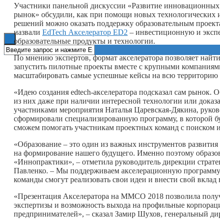
Участники панельной дискуссии «Развитие инновационных т
рынок» обсудили, как при помощи новых технологических 
Книги
решений можно оказать поддержку образовательным проект
назвали
EdTech Акселератор ED2
– инвестиционную и эксп
образовательные продукты и технологии.
По мнению экспертов, формат акселератора позволяет найт
запустить пилотные проекты вместе с крупными компаниям
масштабировать самые успешные кейсы на всю территорию 
«Идею создания edtech-акселератора подсказал сам рынок. О
из них даже при наличии интересной технологии или доказа
участниками мероприятия Наталья Царевская-Дякина, руково
сформировали специализированную программу, в которой бу
сможем помогать участникам проектных команд с поиском 
«Образование – это один из важных инструментов развития 
на формирование нашего будущего. Именно поэтому образов
«Иннопрактики», – отметила руководитель дирекции страт
Павленко. – Мы поддерживаем акселерационную программу 
команды смогут реализовать свои идеи и внести свой вклад 
«Презентация Акселератора на ММСО 2018 позволила получ
экспертизы и возможность выхода на профильные корпораци
предпринимателей», – сказал Замир Шухов, генеральный д