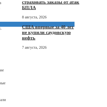
страховать заказы от атак
а
БПЛА
х
8 августа, 2026
США впервые за 40 лет
,
не купили саудовскую
нефть
7 августа, 2026
ние
ные
вали