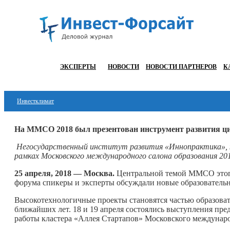
ЭКСПЕРТЫ
НОВОСТИ
НОВОСТИ ПАРТНЕРОВ
К
Инвестклимат
Финансы
На ММСО 2018 был презентован инструмент развития
ц
Инвестиции
Негосударственный институт развития «Иннопрактика», 
рамках Московского международного салона образования 201
Блокчейн
25 апреля, 2018 — Москва.
Центральной темой ММСО этого 
форума спикеры и эксперты обсуждали новые образователь
Стартапы
Высокотехнологичные проекты становятся частью образовате
Технологии
ближайших лет. 18 и 19 апреля состоялись выступления пре
работы кластера «Аллея Стартапов» Московского междунаро
ESG