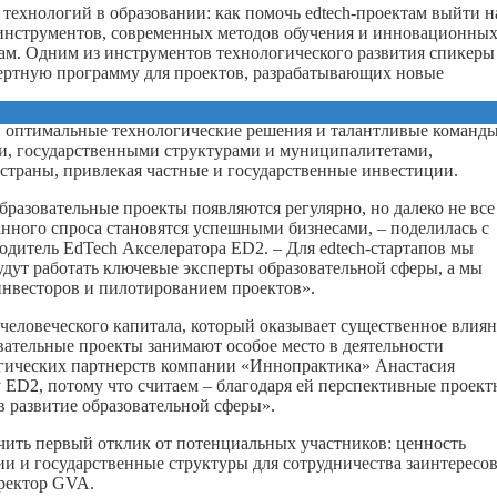
ехнологий в образовании: как помочь edtech-проектам выйти н
инструментов, современных методов обучения и инновационны
ам. Одним из инструментов технологического развития спикеры
ертную программу для проектов, разрабатывающих новые
и оптимальные технологические решения и талантливые команды
и, государственными структурами и муниципалитетами,
страны, привлекая частные и государственные инвестиции.
бразовательные проекты появляются регулярно, но далеко не все
нного спроса становятся успешными бизнесами, – поделилась с
дитель EdTech Акселератора ED2. – Для edtech-стартапов мы
дут работать ключевые эксперты образовательной сферы, а мы
инвесторов и пилотированием проектов».
человеческого капитала, который оказывает существенное влия
ательные проекты занимают особое место в деятельности
егических партнерств компании «Иннопрактика» Анастасия
ED2, потому что считаем – благодаря ей перспективные проект
в развитие образовательной сферы».
ить первый отклик от потенциальных участников: ценность
и и государственные структуры для сотрудничества заинтересо
иректор GVA.