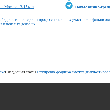
 в Москве 13-15 мая
Новые бизнес-трен
ейдеров, инвесторов и профессиональных участников финансов
 из ключевых деловых…
ехе
Следующая статья
Татуировка-родинка сможет диагностирова