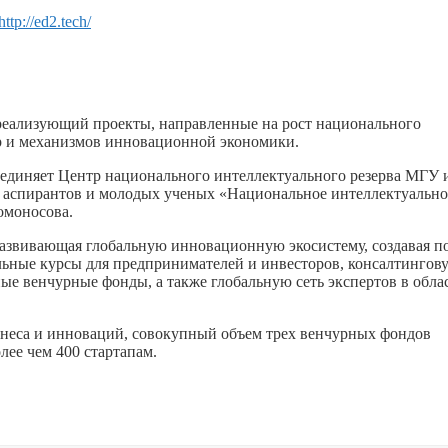
http://ed2.tech/
 реализующий проекты, направленные на рост национального
тур и механизмов инновационной экономики.
бъединяет Центр национального интеллектуального резерва МГУ 
, аспирантов и молодых ученых «Национальное интеллектуально
омоносова.
азвивающая глобальную инновационную экосистему, создавая п
ельные курсы для предпринимателей и инвесторов, консалтингов
е венчурные фонды, а также глобальную сеть экспертов в обла
изнеса и инноваций, совокупный объем трех венчурных фондов
лее чем 400 стартапам.