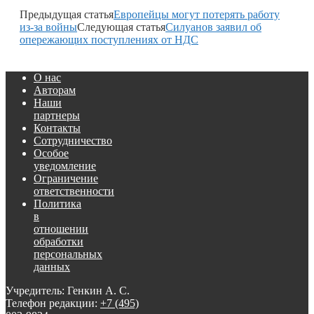
Предыдущая статья
Европейцы могут потерять работу
из-за войны
Следующая статья
Силуанов заявил об
опережающих поступлениях от НДС
О нас
Авторам
Наши
партнеры
Контакты
Сотрудничество
Особое
уведомление
Ограничение
ответственности
Политика
в
отношении
обработки
персональных
данных
Учредитель: Генкин А. С.
Телефон редакции:
+7 (495)