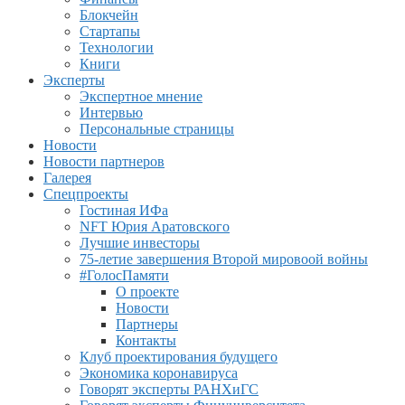
Блокчейн
Стартапы
Технологии
Книги
Эксперты
Экспертное мнение
Интервью
Персональные страницы
Новости
Новости партнеров
Галерея
Спецпроекты
Гостиная ИФа
NFT Юрия Аратовского
Лучшие инвесторы
75-летие завершения Второй мировоой войны
#ГолосПамяти
О проекте
Новости
Партнеры
Контакты
Клуб проектирования будущего
Экономика коронавируса
Говорят эксперты РАНХиГС