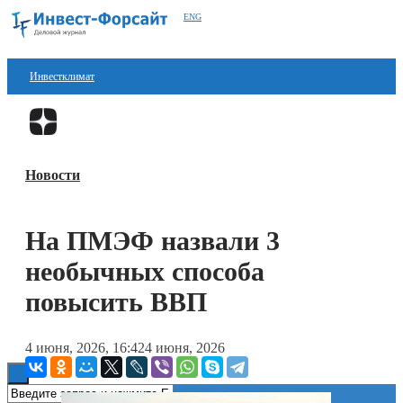
ENG
Инвестклимат
Финансы
Перейти в
Дзен
Инвестиции
Новости
Блокчейн
Стартапы
На ПМЭФ назвали 3
Технологии
необычных способа
ESG
повысить ВВП
Книги
4 июня, 2026, 16:42
4 июня, 2026