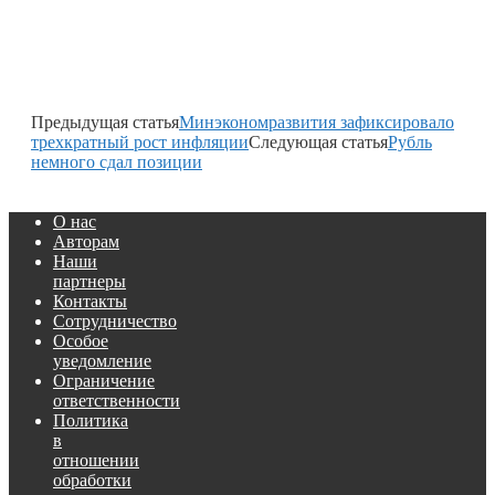
Предыдущая статья
Минэкономразвития зафиксировало
трехкратный рост инфляции
Следующая статья
Рубль
немного сдал позиции
О нас
Авторам
Наши
партнеры
Контакты
Сотрудничество
Особое
уведомление
Ограничение
ответственности
Политика
в
отношении
обработки