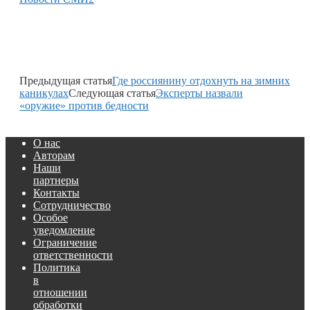
Предыдущая статья
Где россиянину отдохнуть на зимних
каникулах
Следующая статья
Эксперты назвали
«оружие» против бедности
О нас
Авторам
Наши
партнеры
Контакты
Сотрудничество
Особое
уведомление
Ограничение
ответственности
Политика
в
отношении
обработки