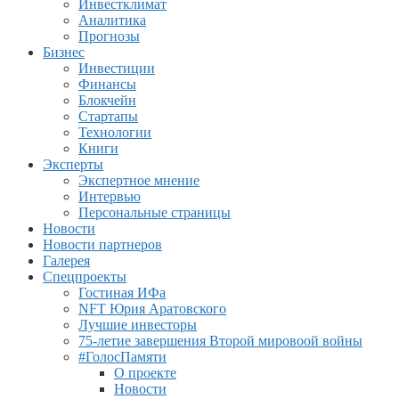
Инвестклимат
Аналитика
Прогнозы
Бизнес
Инвестиции
Финансы
Блокчейн
Стартапы
Технологии
Книги
Эксперты
Экспертное мнение
Интервью
Персональные страницы
Новости
Новости партнеров
Галерея
Спецпроекты
Гостиная ИФа
NFT Юрия Аратовского
Лучшие инвесторы
75-летие завершения Второй мировоой войны
#ГолосПамяти
О проекте
Новости