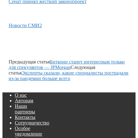
Сенат принял жесткий законопроект
Новости СМИ2
Предыдущая статья
Биткоин станет интересным только
для спекулянтов — JPMorgan
Следующая
статья
Эксперты сказали, какие специалисты пострадали
из-за пандемии больше всего
О нас
Авторам
Наши
партнеры
Контакты
Сотрудничество
Особое
уведомление