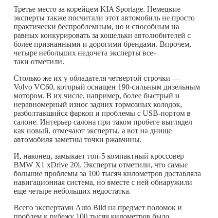
Третье место за корейцем KIA Sportage. Немецкие
эксперты также посчитали этот автомобиль не просто
практически беспроблемным, но и способным на
равных конкурировать за кошельки автолюбителей с
более признанными и дорогими брендами. Впрочем,
четыре небольших недочета эксперты все-
таки отметили.
Столько же их у обладателя четвертой строчки —
Volvo VC60, который оснащен 190-сильным дизельным
мотором. В их числе, например, более быстрый и
неравномерный износ задних тормозных колодок,
разболтавшийся фаркоп и проблемы с USB-портом в
салоне. Интерьер салона при таком пробеге выглядел
как новый, отмечают эксперты, а вот на днище
автомобиля заметны точки ржавчины.
И, наконец, замыкает топ-5 компактный кроссовер
BMW X1 xDrive 20i. Эксперты отметили, что самые
большие проблемы за 100 тысяч километров доставляла
навигационная система, но вместе с ней обнаружили
еще четыре небольших недостатка.
Всего экспертами Auto Bild на предмет поломок и
проблем к рубежу 100 тысяч километров было